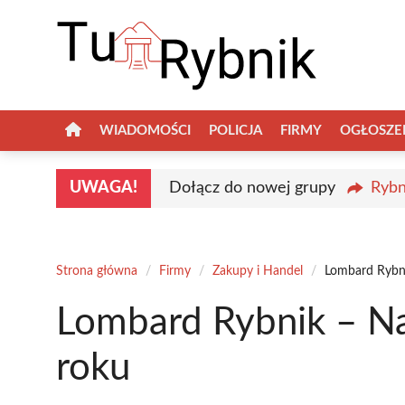
Przejdź
do
treści
WIADOMOŚCI
POLICJA
FIRMY
OGŁOSZE
UWAGA!
Dołącz do nowej grupy
Rybn
Strona główna
/
Firmy
/
Zakupy i Handel
/
Lombard Rybni
Lombard Rybnik – Na
roku