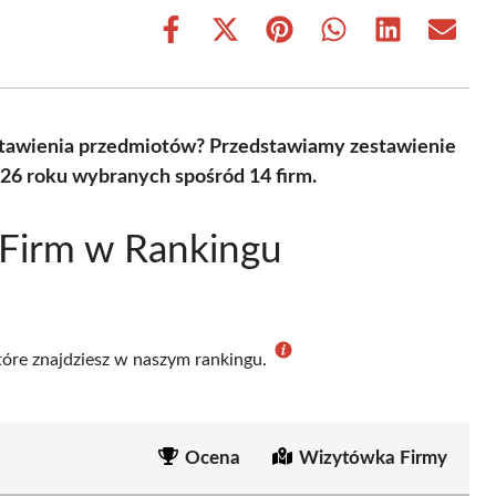
Share
Share
Share
Share
Share
Share
on
on
on
on
on
on
Facebook
X
Pinterest
WhatsApp
LinkedIn
Email
(Twitter)
astawienia przedmiotów? Przedstawiamy zestawienie
26 roku wybranych spośród 14 firm.
 Firm w Rankingu
które znajdziesz w naszym rankingu.
Ocena
Wizytówka Firmy