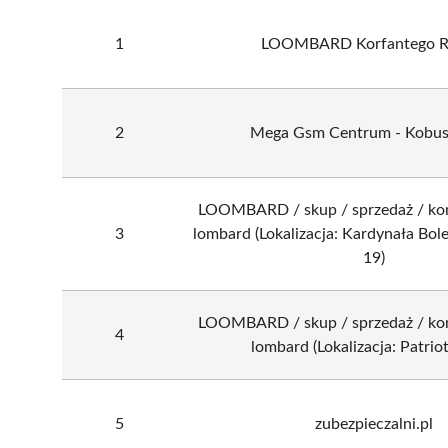
1
LOOMBARD Korfantego R
2
Mega Gsm Centrum - Kobus
LOOMBARD / skup / sprzedaż / ko
3
lombard (Lokalizacja: Kardynała Bo
19)
LOOMBARD / skup / sprzedaż / ko
4
lombard (Lokalizacja: Patrio
5
zubezpieczalni.pl