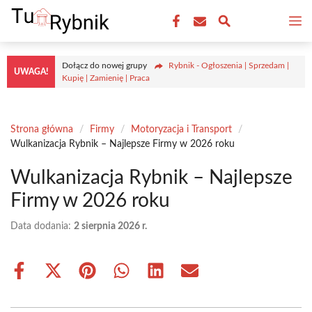
Przejdź
M
do
treści
Dołącz do nowej grupy
Rybnik - Ogłoszenia | Sprzedam |
UWAGA!
Kupię | Zamienię | Praca
Strona główna
/
Firmy
/
Motoryzacja i Transport
/
Wulkanizacja Rybnik – Najlepsze Firmy w 2026 roku
Wulkanizacja Rybnik – Najlepsze
Firmy w 2026 roku
Data dodania:
2 sierpnia 2026 r.
Share
Share
Share
Share
Share
Share
on
on
on
on
on
on
Facebook
X
Pinterest
WhatsApp
LinkedIn
Email
(Twitter)