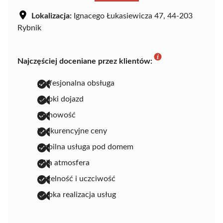
Lokalizacja:
Ignacego Łukasiewicza 47, 44-203
Rybnik
Najczęściej doceniane przez klientów:
profesjonalna obsługa
szybki dojazd
fachowość
konkurencyjne ceny
mobilna usługa pod domem
miła atmosfera
rzetelność i uczciwość
szybka realizacja usług