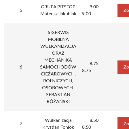
GRUPA PITSTOP
9.00
5
Zo
Mateusz Jakubiak
9.00
S-SERWIS
MOBILNA
WULKANIZACJA
ORAZ
MECHANIKA
8.75
6
SAMOCHODÓW
Zo
8.75
CIĘŻAROWYCH,
ROLNICZYCH,
OSOBOWYCH-
SEBASTIAN
RÓŻAŃSKI
Wulkanizacja
8.50
7
Zo
Krystian Foniok
8.50