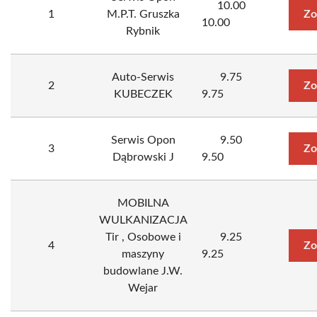
10.00
1
M.P.T. Gruszka
Zo
10.00
Rybnik
Auto-Serwis
9.75
2
Zo
KUBECZEK
9.75
Serwis Opon
9.50
3
Zo
Dąbrowski J
9.50
MOBILNA
WULKANIZACJA
Tir , Osobowe i
9.25
4
Zo
maszyny
9.25
budowlane J.W.
Wejar