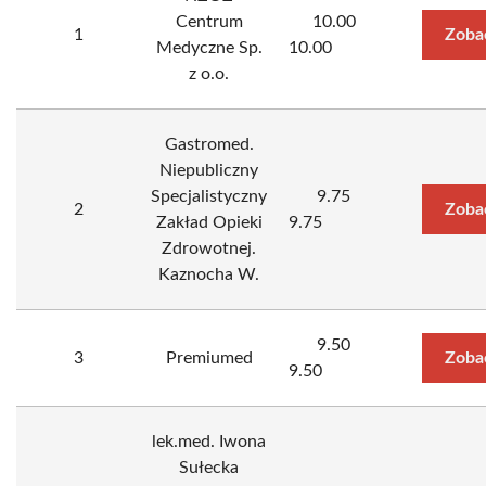
Centrum
10.00
1
Zoba
Medyczne Sp.
10.00
z o.o.
Gastromed.
Niepubliczny
Specjalistyczny
9.75
2
Zoba
Zakład Opieki
9.75
Zdrowotnej.
Kaznocha W.
9.50
3
Premiumed
Zoba
9.50
lek.med. Iwona
Sułecka