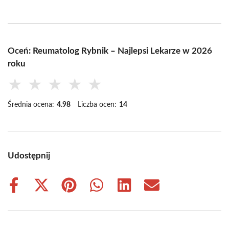
Oceń: Reumatolog Rybnik – Najlepsi Lekarze w 2026
roku
★
★
★
★
★
Średnia ocena:
4.98
Liczba ocen:
14
Udostępnij
Share
Share
Share
Share
Share
Share
on
on
on
on
on
on
Facebook
X
Pinterest
WhatsApp
LinkedIn
Email
(Twitter)