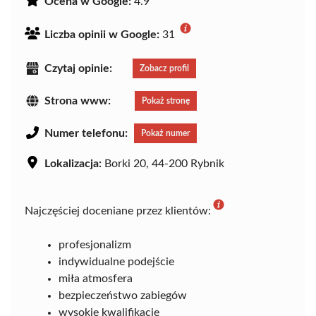
Ocena w Google:
4.9
Liczba opinii w Google:
31
Czytaj opinie:
Zobacz profil
Strona www:
Pokaż stronę
Numer telefonu:
Pokaż numer
Lokalizacja:
Borki 20, 44-200 Rybnik
Najczęściej doceniane przez klientów:
profesjonalizm
indywidualne podejście
miła atmosfera
bezpieczeństwo zabiegów
wysokie kwalifikacje