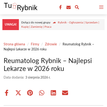
Przejdź
M
do
treści
Dołącz do nowej grupy
Rybnik - Ogłoszenia | Sprzedam |
UWAGA!
Kupię | Zamienię | Praca
Strona główna
/
Firmy
/
Zdrowie
/
Reumatolog Rybnik –
Najlepsi Lekarze w 2026 roku
Reumatolog Rybnik – Najlepsi
Lekarze w 2026 roku
Data dodania:
3 sierpnia 2026 r.
Share
Share
Share
Share
Share
Share
on
on
on
on
on
on
Facebook
X
Pinterest
WhatsApp
LinkedIn
Email
(Twitter)