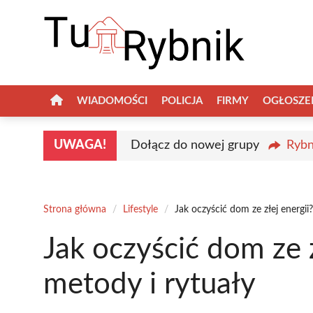
Przejdź
do
treści
WIADOMOŚCI
POLICJA
FIRMY
OGŁOSZE
UWAGA!
Dołącz do nowej grupy
Rybn
Strona główna
/
Lifestyle
/
Jak oczyścić dom ze złej energii
Jak oczyścić dom ze 
metody i rytuały