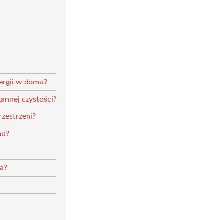
ergii w domu?
annej czystości?
rzestrzeni?
mu?
ia?