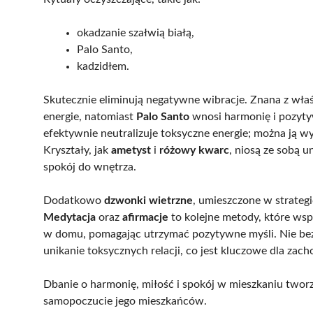
okadzanie szałwią białą,
Palo Santo,
kadzidłem.
Skutecznie eliminują negatywne wibracje. Znana z wła
energie, natomiast
Palo Santo
wnosi harmonię i pozyty
efektywnie neutralizuje toksyczne energie; można ją w
Kryształy, jak
ametyst
i
różowy kwarc
, niosą ze sobą u
spokój do wnętrza.
Dodatkowo
dzwonki wietrzne
, umieszczone w strateg
Medytacja
oraz
afirmacje
to kolejne metody, które wspi
w domu, pomagając utrzymać pozytywne myśli. Nie bez 
unikanie toksycznych relacji, co jest kluczowe dla zac
Dbanie o harmonię, miłość i spokój w mieszkaniu tworz
samopoczucie jego mieszkańców.