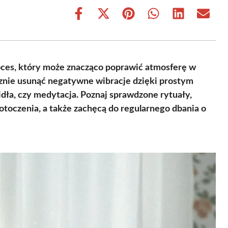
Share
Share
Share
Share
Share
Share
on
on
on
on
on
on
Facebook
X
Pinterest
WhatsApp
LinkedIn
Email
(Twitter)
roces, który może znacząco poprawić atmosferę w
cznie usunąć negatywne wibracje dzięki prostym
dła, czy medytacja. Poznaj sprawdzone rytuały,
toczenia, a także zachęcą do regularnego dbania o