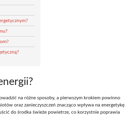
nergetycznym?
omu?
dom?
getyczną?
energii?
rowadzić na różne sposoby, a pierwszym krokiem powinno
miotów oraz zanieczyszczeń znacząco wpływa na energetykę
ścić do środka świeże powietrze, co korzystnie poprawia