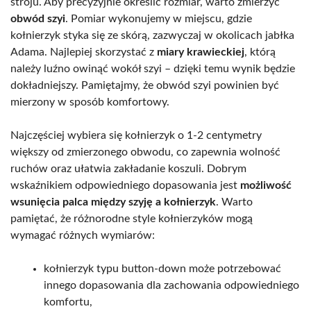
stroju. Aby precyzyjnie określić rozmiar, warto zmierzyć
obwód szyi
. Pomiar wykonujemy w miejscu, gdzie
kołnierzyk styka się ze skórą, zazwyczaj w okolicach jabłka
Adama. Najlepiej skorzystać z
miary krawieckiej
, którą
należy luźno owinąć wokół szyi – dzięki temu wynik będzie
dokładniejszy. Pamiętajmy, że obwód szyi powinien być
mierzony w sposób komfortowy.
Najczęściej wybiera się kołnierzyk o 1-2 centymetry
większy od zmierzonego obwodu, co zapewnia wolność
ruchów oraz ułatwia zakładanie koszuli. Dobrym
wskaźnikiem odpowiedniego dopasowania jest
możliwość
wsunięcia palca między szyję a kołnierzyk
. Warto
pamiętać, że różnorodne style kołnierzyków mogą
wymagać różnych wymiarów:
kołnierzyk typu button-down może potrzebować
innego dopasowania dla zachowania odpowiedniego
komfortu,