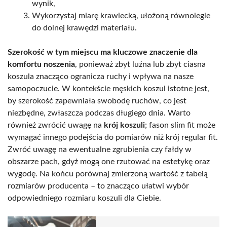
wynik,
Wykorzystaj miarę krawiecką, ułożoną równolegle
do dolnej krawędzi materiału.
Szerokość w tym miejscu ma kluczowe znaczenie dla
komfortu noszenia
, ponieważ zbyt luźna lub zbyt ciasna
koszula znacząco ogranicza ruchy i wpływa na nasze
samopoczucie. W kontekście męskich koszul istotne jest,
by szerokość zapewniała swobodę ruchów, co jest
niezbędne, zwłaszcza podczas długiego dnia. Warto
również zwrócić uwagę na
krój koszuli
; fason slim fit może
wymagać innego podejścia do pomiarów niż krój regular fit.
Zwróć uwagę na ewentualne zgrubienia czy fałdy w
obszarze pach, gdyż mogą one rzutować na estetykę oraz
wygodę. Na końcu porównaj zmierzoną wartość z tabelą
rozmiarów producenta – to znacząco ułatwi wybór
odpowiedniego rozmiaru koszuli dla Ciebie.