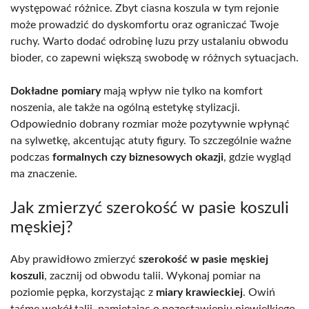
występować różnice. Zbyt ciasna koszula w tym rejonie
może prowadzić do dyskomfortu oraz ograniczać Twoje
ruchy. Warto dodać odrobinę luzu przy ustalaniu obwodu
bioder, co zapewni większą swobodę w różnych sytuacjach.
Dokładne pomiary
mają wpływ nie tylko na komfort
noszenia, ale także na ogólną estetykę stylizacji.
Odpowiednio dobrany rozmiar może pozytywnie wpłynąć
na sylwetkę, akcentując atuty figury. To szczególnie ważne
podczas
formalnych czy biznesowych okazji
, gdzie wygląd
ma znaczenie.
Jak zmierzyć szerokość w pasie koszuli
męskiej?
Aby prawidłowo zmierzyć
szerokość w pasie męskiej
koszuli
, zacznij od obwodu talii. Wykonaj pomiar na
poziomie pępka, korzystając z
miary krawieckiej
. Owiń
taśmę wokół talii, pamiętając o pozostawieniu niewielkiego