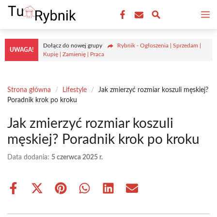
Przejdź
M
do
treści
Dołącz do nowej grupy
Rybnik - Ogłoszenia | Sprzedam |
UWAGA!
Kupię | Zamienię | Praca
Strona główna
/
Lifestyle
/
Jak zmierzyć rozmiar koszuli męskiej?
Poradnik krok po kroku
Jak zmierzyć rozmiar koszuli
męskiej? Poradnik krok po kroku
Data dodania:
5 czerwca 2025 r.
Share
Share
Share
Share
Share
Share
on
on
on
on
on
on
Facebook
X
Pinterest
WhatsApp
LinkedIn
Email
(Twitter)