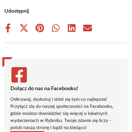
Udostępnij
Share
Share
Share
Share
Share
Share
on
on
on
on
on
on
Facebook
X
Pinterest
WhatsApp
LinkedIn
Email
(Twitter)
Dołącz do nas na Facebooku!
Odkrywaj, dyskutuj i dziel się tym co najlepsze!
Przyłącz się do naszej społeczności na Facebooku,
gdzie możesz dowiedzieć się więcej o lokalnych
wydarzeniach w Rybniku. Twoje zdanie się liczy -
polub naszą stronę i bądź na bieżąco!