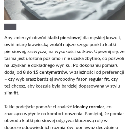
Aby zmierzyć obwód
klatki piersiowej
dla męskiej koszuli,
owiń miarę krawiecką wokół najszerszego punktu klatki
piersiowej, zazwyczaj na wysokości sutków. Upewnij się, że
taśma jest ułożona poziomo i nie uciska zbytnio, co pozwoli
na uzyskanie dokładnego wyniku. Po dokonaniu pomiaru
dodaj od
8 do 15 centymetrów
, w zależności od preferencji
– czy wybierasz bardziej swobodny fason
regular fit
, czy
też chcesz, aby koszula była bardziej dopasowana w stylu
slim fit
.
Takie podejście pomoże ci znaleźć
idealny rozmiar
, co
znacząco wpłynie na komfort noszenia. Pamiętaj, że pomiar
obwodu klatki piersiowej odgrywa kluczową rolę w
doborze odpowiednich rozmiarów, ponieważ decyduje o