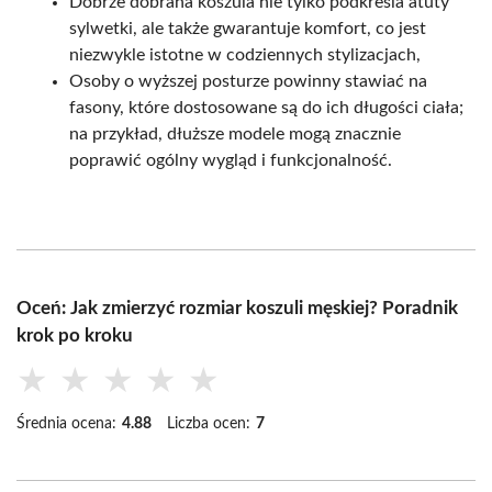
Dobrze dobrana koszula nie tylko podkreśla atuty
sylwetki, ale także gwarantuje komfort, co jest
niezwykle istotne w codziennych stylizacjach,
Osoby o wyższej posturze powinny stawiać na
fasony, które dostosowane są do ich długości ciała;
na przykład, dłuższe modele mogą znacznie
poprawić ogólny wygląd i funkcjonalność.
Oceń: Jak zmierzyć rozmiar koszuli męskiej? Poradnik
krok po kroku
★
★
★
★
★
Średnia ocena:
4.88
Liczba ocen:
7