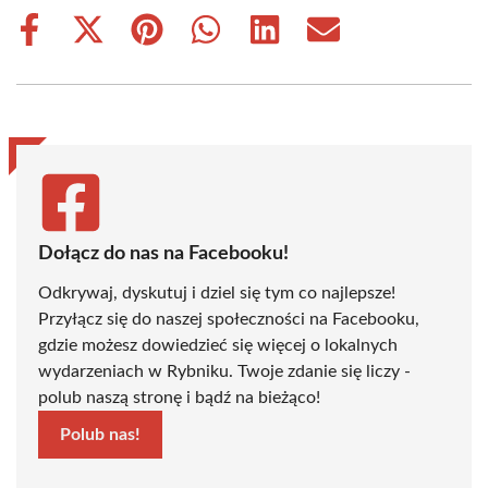
Share
Share
Share
Share
Share
Share
on
on
on
on
on
on
Facebook
X
Pinterest
WhatsApp
LinkedIn
Email
(Twitter)
Dołącz do nas na Facebooku!
Odkrywaj, dyskutuj i dziel się tym co najlepsze!
Przyłącz się do naszej społeczności na Facebooku,
gdzie możesz dowiedzieć się więcej o lokalnych
wydarzeniach w Rybniku. Twoje zdanie się liczy -
polub naszą stronę i bądź na bieżąco!
Polub nas!