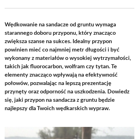
Facebook
X
Pinterest
WhatsApp
LinkedIn
Email
(Twitter)
Wędkowanie na sandacze od gruntu wymaga
starannego doboru przyponu, który znacząco
zwiększa szanse na sukces. Idealny przypon
powinien mieć co najmniej metr długości i być
wykonany z materiałów o wysokiej wytrzymałości,
takich jak fluorocarbon, wolfram czy tytan. Te
elementy znacząco wpływają na efektywność
połowów, pozwalając na lepszą prezentację
przynęty oraz odporność na uszkodzenia. Dowiedz
się, jaki przypon na sandacza z gruntu będzie
najlepszy dla Twoich wędkarskich wypraw.