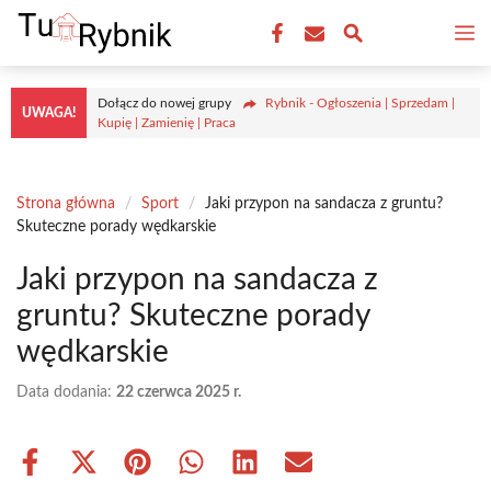
Przejdź
M
do
treści
Dołącz do nowej grupy
Rybnik - Ogłoszenia | Sprzedam |
UWAGA!
Kupię | Zamienię | Praca
Strona główna
/
Sport
/
Jaki przypon na sandacza z gruntu?
Skuteczne porady wędkarskie
Jaki przypon na sandacza z
gruntu? Skuteczne porady
wędkarskie
Data dodania:
22 czerwca 2025 r.
Share
Share
Share
Share
Share
Share
on
on
on
on
on
on