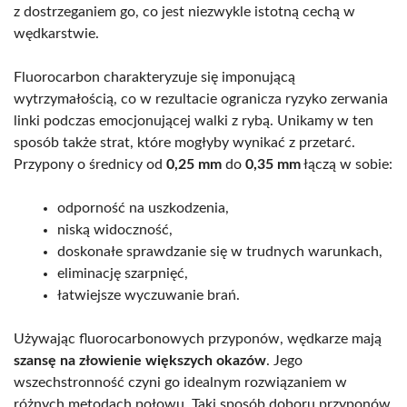
z dostrzeganiem go, co jest niezwykle istotną cechą w
wędkarstwie.
Fluorocarbon charakteryzuje się imponującą
wytrzymałością, co w rezultacie ogranicza ryzyko zerwania
linki podczas emocjonującej walki z rybą. Unikamy w ten
sposób także strat, które mogłyby wynikać z przetarć.
Przypony o średnicy od
0,25 mm
do
0,35 mm
łączą w sobie:
odporność na uszkodzenia,
niską widoczność,
doskonałe sprawdzanie się w trudnych warunkach,
eliminację szarpnięć,
łatwiejsze wyczuwanie brań.
Używając fluorocarbonowych przyponów, wędkarze mają
szansę na złowienie większych okazów
. Jego
wszechstronność czyni go idealnym rozwiązaniem w
różnych metodach połowu. Taki sposób doboru przyponów