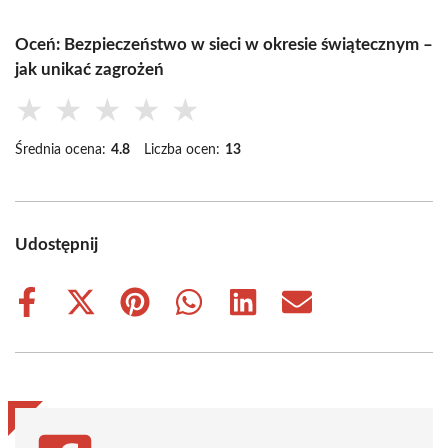
Oceń: Bezpieczeństwo w sieci w okresie świątecznym –
jak unikać zagrożeń
★
★
★
★
★
Średnia ocena:
4.8
Liczba ocen:
13
Udostępnij
Share
Share
Share
Share
Share
Share
on
on
on
on
on
on
Facebook
X
Pinterest
WhatsApp
LinkedIn
Email
(Twitter)