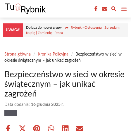
Przejdź
M
do
treści
Dołącz do nowej grupy
Rybnik - Ogłoszenia | Sprzedam |
UWAGA!
Kupię | Zamienię | Praca
Strona główna
/
Kronika Policyjna
/
Bezpieczeństwo w sieci w
okresie świątecznym – jak unikać zagrożeń
Bezpieczeństwo w sieci w okresie
świątecznym – jak unikać
zagrożeń
Data dodania:
16 grudnia 2025 r.
Share
Share
Share
Share
Share
Share