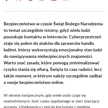
on
on
on
on
on
on
Facebook
X
Pinterest
WhatsApp
LinkedIn
Email
(Twitter)
Bezpieczeństwo w czasie Świąt Bożego Narodzenia
to temat szczególnie istotny, gdyż wielu ludzi
poszukuje kontaktu w Internecie. Cyberprzestrzeń
staje się polem do ataków dla sprawców handlu
ludźmi, którzy wykorzystują emocjonalny stan ludzi
do nawiązywania niebezpiecznych znajomości.
Warto znać zasady, które pomogą zminimalizować
ryzyko stania się ofiarą. Święta to czas radości, lecz
także moment, w którym należy szczególnie zadbać
o swoje bezpieczeństwo online.
W okresie świątecznym, gdy wiele osób czuje się
osamotnionych, ilość czasu spędzanego w sieci znacząco
wzrasta. Użytkownicy częściej korzystają z mediów