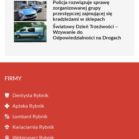
Policja rozwiązuje sprawę
zorganizowanej grupy
przestępczej zajmującej się
kradzieżami w sklepach
Światowy Dzień Trzeźwości –
Wzywanie do
Odpowiedzialności na Drogach
FIRMY
Dentysta Rybnik
Apteka Rybnik
Lombard Rybnik
Kwiaciarnia Rybnik
Weterynarz Rybnik