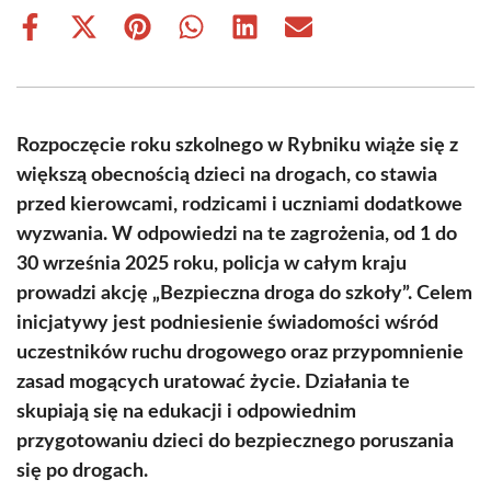
Share
Share
Share
Share
Share
Share
on
on
on
on
on
on
Facebook
X
Pinterest
WhatsApp
LinkedIn
Email
(Twitter)
Rozpoczęcie roku szkolnego w Rybniku wiąże się z
większą obecnością dzieci na drogach, co stawia
przed kierowcami, rodzicami i uczniami dodatkowe
wyzwania. W odpowiedzi na te zagrożenia, od 1 do
30 września 2025 roku, policja w całym kraju
prowadzi akcję „Bezpieczna droga do szkoły”. Celem
inicjatywy jest podniesienie świadomości wśród
uczestników ruchu drogowego oraz przypomnienie
zasad mogących uratować życie. Działania te
skupiają się na edukacji i odpowiednim
przygotowaniu dzieci do bezpiecznego poruszania
się po drogach.