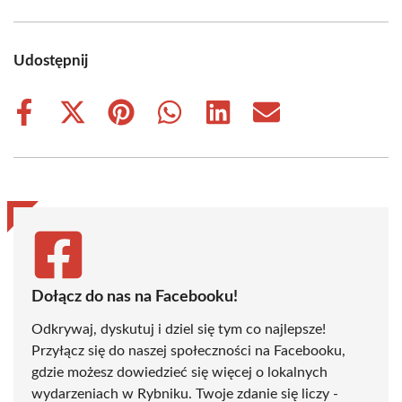
Udostępnij
Share
Share
Share
Share
Share
Share
on
on
on
on
on
on
Facebook
X
Pinterest
WhatsApp
LinkedIn
Email
(Twitter)
Dołącz do nas na Facebooku!
Odkrywaj, dyskutuj i dziel się tym co najlepsze!
Przyłącz się do naszej społeczności na Facebooku,
gdzie możesz dowiedzieć się więcej o lokalnych
wydarzeniach w Rybniku. Twoje zdanie się liczy -