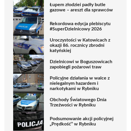
Łupem złodziei padły butle
gazowe – areszt dla sprawców
Rekordowa edycja plebiscytu
#SuperDzielnicowy 2026
Uroczystości w Katowicach z
okazji 86. rocznicy zbrodni
katyńskiej
Dzielnicowi w Boguszowicach
zapobiegli pożarowi traw
Policyjne działania w walce z
nielegalnym hazardem i
narkotykami w Rybniku
Obchody Światowego Dnia
Trzeźwości w Rybniku
Podsumowanie akcji policyjnej
„Prędkość” w Rybniku