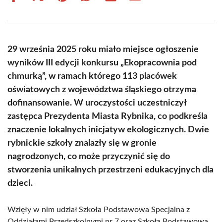
on
on
on
on
on
on
Facebook
X
Pinterest
WhatsApp
LinkedIn
Email
(Twitter)
29 września 2025 roku miało miejsce ogłoszenie
wyników III edycji konkursu „Ekopracownia pod
chmurką”, w ramach którego 113 placówek
oświatowych z województwa śląskiego otrzyma
dofinansowanie. W uroczystości uczestniczył
zastępca Prezydenta Miasta Rybnika, co podkreśla
znaczenie lokalnych inicjatyw ekologicznych. Dwie
rybnickie szkoły znalazły się w gronie
nagrodzonych, co może przyczynić się do
stworzenia unikalnych przestrzeni edukacyjnych dla
dzieci.
Wzięły w nim udział Szkoła Podstawowa Specjalna z
Oddziałami Przedszkolnymi nr 7 oraz Szkoła Podstawowa