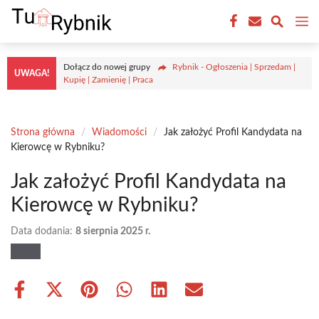
Przejdź
M
do
treści
Dołącz do nowej grupy
Rybnik - Ogłoszenia | Sprzedam |
UWAGA!
Kupię | Zamienię | Praca
Strona główna
/
Wiadomości
/
Jak założyć Profil Kandydata na
Kierowcę w Rybniku?
Jak założyć Profil Kandydata na
Kierowcę w Rybniku?
Data dodania:
8 sierpnia 2025 r.
Share
Share
Share
Share
Share
Share
on
on
on
on
on
on
Facebook
X
Pinterest
WhatsApp
LinkedIn
Email