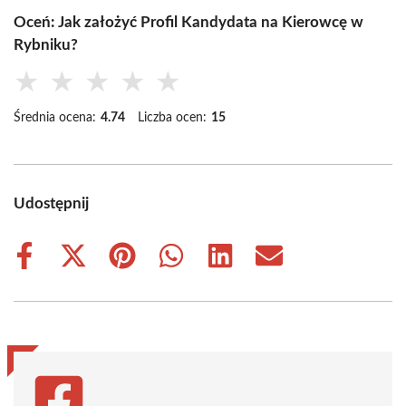
Oceń: Jak założyć Profil Kandydata na Kierowcę w
Rybniku?
★
★
★
★
★
Średnia ocena:
4.74
Liczba ocen:
15
Udostępnij
Share
Share
Share
Share
Share
Share
on
on
on
on
on
on
Facebook
X
Pinterest
WhatsApp
LinkedIn
Email
(Twitter)