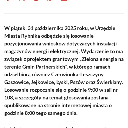
on
on
on
on
on
on
Facebook
X
Pinterest
WhatsApp
LinkedIn
Email
(Twitter)
W piątek, 31 października 2025 roku, w Urzędzie
Miasta Rybnika odbędzie się losowanie
pozycjonowania wniosków dotyczących instalacji
magazynów energii elektrycznej. Wydarzenie to ma
związek z projektem grantowym „Zielona energia na
terenie Gmin Partnerskich”, w którego ramach
udział biorą również Czerwionka-Leszczyny,
Gaszowice, Jejkowice, Lyski, Pszów oraz Świerklany.
Losowanie rozpocznie się o godzinie 9:00 w sali nr
108, a szczegóły na temat głosowania zostaną
opublikowane na stronie internetowej miasta o
godzinie 8:00 tego samego dnia.