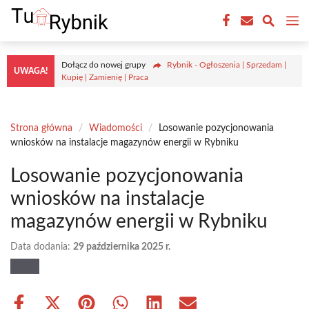
Przejdź
M
do
treści
Dołącz do nowej grupy
Rybnik - Ogłoszenia | Sprzedam |
UWAGA!
Kupię | Zamienię | Praca
Strona główna
/
Wiadomości
/
Losowanie pozycjonowania
wniosków na instalacje magazynów energii w Rybniku
Losowanie pozycjonowania
wniosków na instalacje
magazynów energii w Rybniku
Data dodania:
29 października 2025 r.
Share
Share
Share
Share
Share
Share