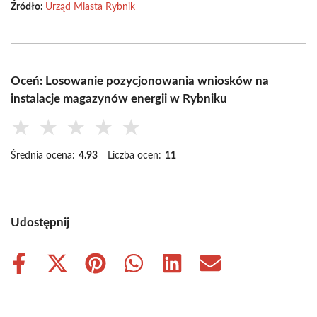
Źródło:
Urząd Miasta Rybnik
Oceń: Losowanie pozycjonowania wniosków na
instalacje magazynów energii w Rybniku
★
★
★
★
★
Średnia ocena:
4.93
Liczba ocen:
11
Udostępnij
Share
Share
Share
Share
Share
Share
on
on
on
on
on
on
Facebook
X
Pinterest
WhatsApp
LinkedIn
Email
(Twitter)