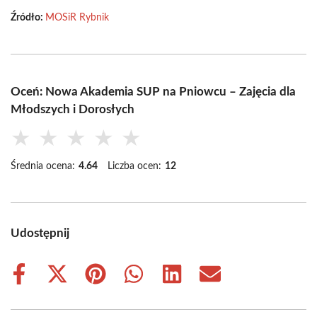
Źródło:
MOSiR Rybnik
Oceń: Nowa Akademia SUP na Pniowcu – Zajęcia dla
Młodszych i Dorosłych
★
★
★
★
★
Średnia ocena:
4.64
Liczba ocen:
12
Udostępnij
Share
Share
Share
Share
Share
Share
on
on
on
on
on
on
Facebook
X
Pinterest
WhatsApp
LinkedIn
Email
(Twitter)