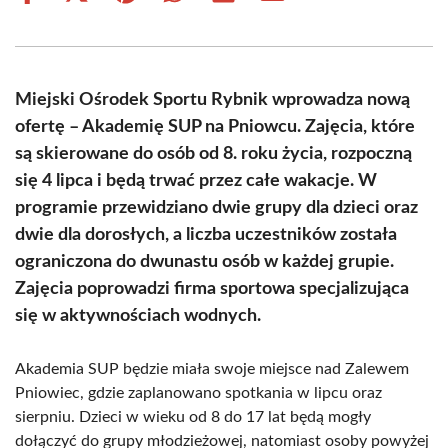
on
on
on
on
on
on
Facebook
X
Pinterest
WhatsApp
LinkedIn
Email
(Twitter)
Miejski Ośrodek Sportu Rybnik wprowadza nową
ofertę – Akademię SUP na Pniowcu. Zajęcia, które
są skierowane do osób od 8. roku życia, rozpoczną
się 4 lipca i będą trwać przez całe wakacje. W
programie przewidziano dwie grupy dla dzieci oraz
dwie dla dorosłych, a liczba uczestników została
ograniczona do dwunastu osób w każdej grupie.
Zajęcia poprowadzi firma sportowa specjalizująca
się w aktywnościach wodnych.
Akademia SUP będzie miała swoje miejsce nad Zalewem
Pniowiec, gdzie zaplanowano spotkania w lipcu oraz
sierpniu. Dzieci w wieku od 8 do 17 lat będą mogły
dołączyć do grupy młodzieżowej, natomiast osoby powyżej