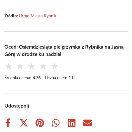
Źródło:
Urząd Miasta Rybnik
Oceń: Osiemdziesiąta pielgrzymka z Rybnika na Jasną
Górę w drodze ku nadziei
★
★
★
★
★
Średnia ocena:
4.76
Liczba ocen:
11
Udostępnij
Share
Share
Share
Share
Share
Share
on
on
on
on
on
on