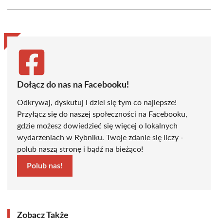
Facebook
X
Pinterest
WhatsApp
LinkedIn
Email
(Twitter)
Dołącz do nas na Facebooku!
Odkrywaj, dyskutuj i dziel się tym co najlepsze!
Przyłącz się do naszej społeczności na Facebooku,
gdzie możesz dowiedzieć się więcej o lokalnych
wydarzeniach w Rybniku. Twoje zdanie się liczy -
polub naszą stronę i bądź na bieżąco!
Polub nas!
Zobacz Także