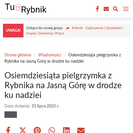
Przejdź
M
do
treści
Dołącz do nowej grupy
Rybnik - Ogłoszenia | Sprzedam |
UWAGA!
Kupię | Zamienię | Praca
Strona główna
/
Wiadomości
/
Osiemdziesiąta pielgrzymka z
Rybnika na Jasną Górę w drodze ku nadziei
Osiemdziesiąta pielgrzymka z
Rybnika na Jasną Górę w drodze
ku nadziei
Data dodania:
31 lipca 2025 r.
Share
Share
Share
Share
Share
Share