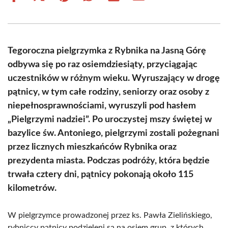
on
on
on
on
on
on
Facebook
X
Pinterest
WhatsApp
LinkedIn
Email
(Twitter)
Tegoroczna pielgrzymka z Rybnika na Jasną Górę
odbywa się po raz osiemdziesiąty, przyciągając
uczestników w różnym wieku. Wyruszający w drogę
pątnicy, w tym całe rodziny, seniorzy oraz osoby z
niepełnosprawnościami, wyruszyli pod hasłem
„Pielgrzymi nadziei”. Po uroczystej mszy świętej w
bazylice św. Antoniego, pielgrzymi zostali pożegnani
przez licznych mieszkańców Rybnika oraz
prezydenta miasta. Podczas podróży, która będzie
trwała cztery dni, pątnicy pokonają około 115
kilometrów.
W pielgrzymce prowadzonej przez ks. Pawła Zielińskiego,
rybniccy pątnicy podzieleni są na osiem grup, z których