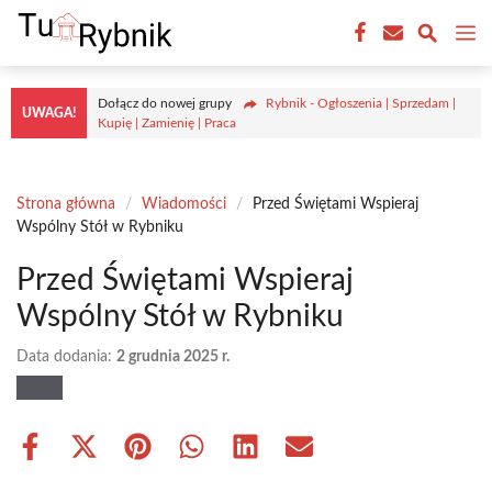
Przejdź
M
do
treści
Dołącz do nowej grupy
Rybnik - Ogłoszenia | Sprzedam |
UWAGA!
Kupię | Zamienię | Praca
Strona główna
/
Wiadomości
/
Przed Świętami Wspieraj
Wspólny Stół w Rybniku
Przed Świętami Wspieraj
Wspólny Stół w Rybniku
Data dodania:
2 grudnia 2025 r.
Share
Share
Share
Share
Share
Share
on
on
on
on
on
on
Facebook
X
Pinterest
WhatsApp
LinkedIn
Email