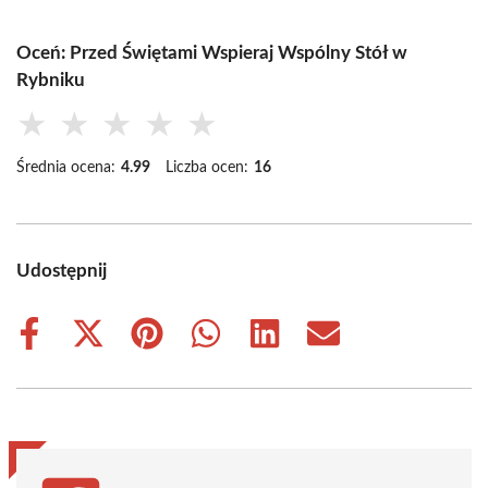
Oceń: Przed Świętami Wspieraj Wspólny Stół w
Rybniku
★
★
★
★
★
Średnia ocena:
4.99
Liczba ocen:
16
Udostępnij
Share
Share
Share
Share
Share
Share
on
on
on
on
on
on
Facebook
X
Pinterest
WhatsApp
LinkedIn
Email
(Twitter)