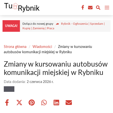
Przejdź
M
do
treści
Dołącz do nowej grupy
Rybnik - Ogłoszenia | Sprzedam |
UWAGA!
Kupię | Zamienię | Praca
Strona główna
/
Wiadomości
/
Zmiany w kursowaniu
autobusów komunikacji miejskiej w Rybniku
Zmiany w kursowaniu autobusów
komunikacji miejskiej w Rybniku
Data dodania:
2 czerwca 2026 r.
Share
Share
Share
Share
Share
Share
on
on
on
on
on
on
Facebook
X
Pinterest
WhatsApp
LinkedIn
Email