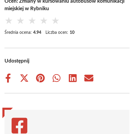
Oceń: Zmiany w kursowaniu autobusów komunikacji
miejskiej w Rybniku
★
★
★
★
★
Średnia ocena:
4.94
Liczba ocen:
10
Udostępnij
Share
Share
Share
Share
Share
Share
on
on
on
on
on
on
Facebook
X
Pinterest
WhatsApp
LinkedIn
Email
(Twitter)