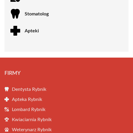
Stomatolog
Apteki
FIRMY
Dentysta Rybnik
Apteka Rybnik
Lombard Rybnik
Kwiaciarnia Rybnik
Weterynarz Rybnik