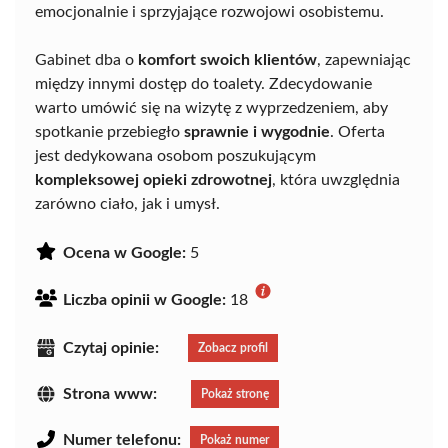
emocjonalnie i sprzyjające rozwojowi osobistemu.
Gabinet dba o
komfort swoich klientów
, zapewniając
między innymi dostęp do toalety. Zdecydowanie
warto umówić się na wizytę z wyprzedzeniem, aby
spotkanie przebiegło
sprawnie i wygodnie
. Oferta
jest dedykowana osobom poszukującym
kompleksowej opieki zdrowotnej
, która uwzględnia
zarówno ciało, jak i umysł.
Ocena w Google:
5
Liczba opinii w Google:
18
Czytaj opinie:
Zobacz profil
Strona www:
Pokaż stronę
Numer telefonu:
Pokaż numer