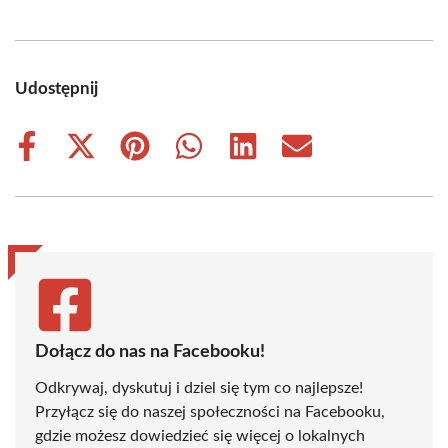
Udostępnij
Share
Share
Share
Share
Share
Share
on
on
on
on
on
on
Facebook
X
Pinterest
WhatsApp
LinkedIn
Email
(Twitter)
Dołącz do nas na Facebooku!
Odkrywaj, dyskutuj i dziel się tym co najlepsze!
Przyłącz się do naszej społeczności na Facebooku,
gdzie możesz dowiedzieć się więcej o lokalnych