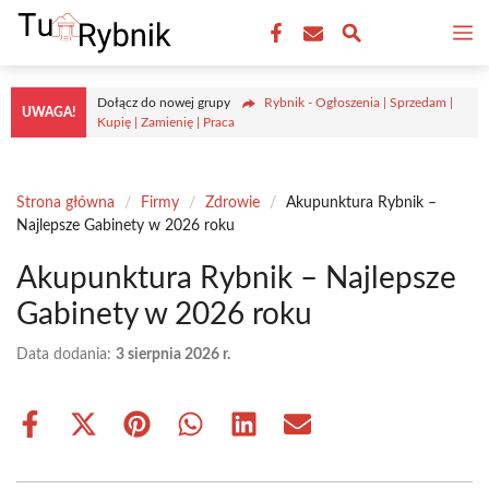
Przejdź
M
do
treści
Dołącz do nowej grupy
Rybnik - Ogłoszenia | Sprzedam |
UWAGA!
Kupię | Zamienię | Praca
Strona główna
/
Firmy
/
Zdrowie
/
Akupunktura Rybnik –
Najlepsze Gabinety w 2026 roku
Akupunktura Rybnik – Najlepsze
Gabinety w 2026 roku
Data dodania:
3 sierpnia 2026 r.
Share
Share
Share
Share
Share
Share
on
on
on
on
on
on
Facebook
X
Pinterest
WhatsApp
LinkedIn
Email
(Twitter)