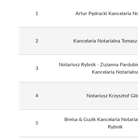
1
Artur Pędracki Kancelaria No
2
Kancelaria Notarialna Tomas
Notariusz Rybnik - Zuzanna Pardubi
3
Kancelaria Notarialn
4
Notariusz Krzysztof Gil
Breisa & Guzik Kancelaria Notaria
5
Rybnik