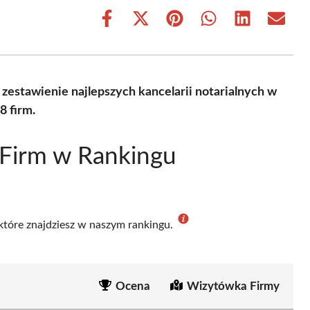
Share
Share
Share
Share
Share
Share
on
on
on
on
on
on
Facebook
X
Pinterest
WhatsApp
LinkedIn
Email
(Twitter)
zestawienie najlepszych kancelarii notarialnych w
8 firm.
 Firm w Rankingu
 które znajdziesz w naszym rankingu.
Ocena
Wizytówka Firmy