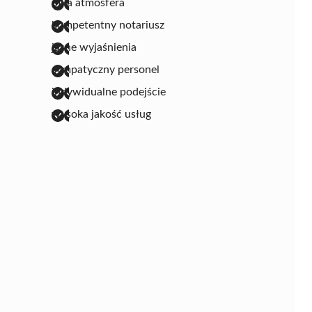
miła atmosfera
kompetentny notariusz
jasne wyjaśnienia
sympatyczny personel
indywidualne podejście
wysoka jakość usług