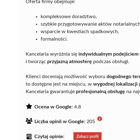
Oferta firmy obejmuje:
kompleksowe doradztwo,
szybkie przygotowywanie aktów notarialnych
wsparcie w kwestiach spadkowych,
formalności.
Kancelaria wyróżnia się
indywidualnym podejściem
i tworząc
przyjazną atmosferę
podczas obsługi.
Klienci doceniają możliwość wyboru
dogodnego ter
to dostępne jest na miejscu, w
wygodnej lokalizacji
p
Kancelaria gwarantuje
profesjonalną obsługę
na naj
Ocena w Google:
4.8
Liczba opinii w Google:
205
Czytaj opinie:
Zobacz profil