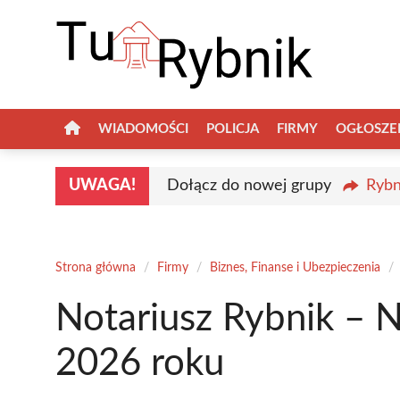
Przejdź
do
treści
WIADOMOŚCI
POLICJA
FIRMY
OGŁOSZE
UWAGA!
Dołącz do nowej grupy
Rybn
Strona główna
/
Firmy
/
Biznes, Finanse i Ubezpieczenia
/
Notariusz Rybnik – N
2026 roku