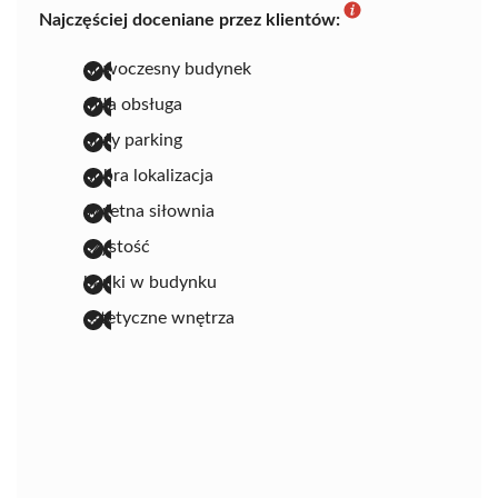
Najczęściej doceniane przez klientów:
nowoczesny budynek
miła obsługa
duży parking
dobra lokalizacja
świetna siłownia
czystość
banki w budynku
estetyczne wnętrza