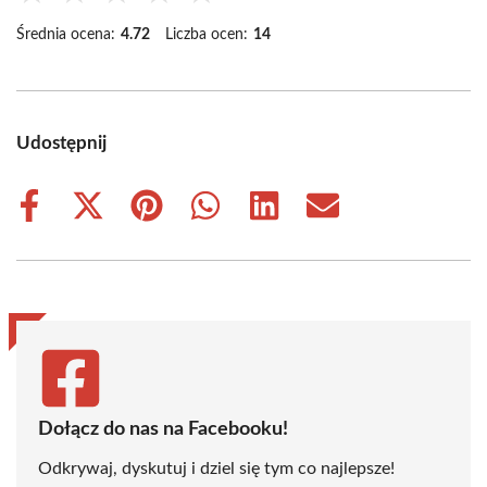
Średnia ocena:
4.72
Liczba ocen:
14
Udostępnij
Share
Share
Share
Share
Share
Share
on
on
on
on
on
on
Facebook
X
Pinterest
WhatsApp
LinkedIn
Email
(Twitter)
Dołącz do nas na Facebooku!
Odkrywaj, dyskutuj i dziel się tym co najlepsze!