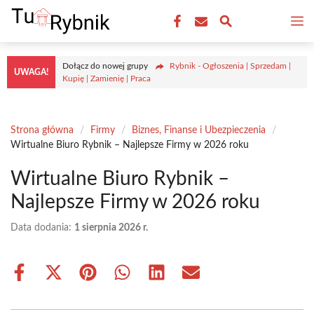
Przejdź
M
do
treści
Dołącz do nowej grupy
Rybnik - Ogłoszenia | Sprzedam |
UWAGA!
Kupię | Zamienię | Praca
Strona główna
/
Firmy
/
Biznes, Finanse i Ubezpieczenia
/
Wirtualne Biuro Rybnik – Najlepsze Firmy w 2026 roku
Wirtualne Biuro Rybnik –
Najlepsze Firmy w 2026 roku
Data dodania:
1 sierpnia 2026 r.
Share
Share
Share
Share
Share
Share
on
on
on
on
on
on
Facebook
X
Pinterest
WhatsApp
LinkedIn
Email
(Twitter)