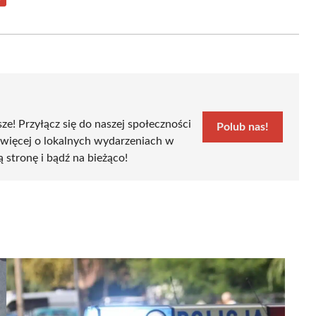
Share
on
Email
sze! Przyłącz się do naszej społeczności
Polub nas!
 więcej o lokalnych wydarzeniach w
ą stronę i bądź na bieżąco!