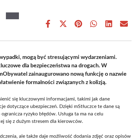
Share
Share
Share
Share
Share
Share
on
on
on
on
on
on
Facebook
X
Pinterest
WhatsApp
LinkedIn
Email
(Twitter)
ż wypadki, mogą być stresującymi wydarzeniami.
kluczowe dla bezpieczeństwa na drogach. W
i mObywatel zainaugurowano nową funkcję o nazwie
łatwienie formalności związanych z kolizją.
enić się kluczowymi informacjami, takimi jak dane
je dotyczące ubezpieczeń. Dzięki mStłuczce te dane są
ogranicza ryzyko błędów. Usługa ta ma na celu
ej się z dużym stresem dla kierowców.
dczenia, ale także daje możliwość dodania zdjęć oraz opisów