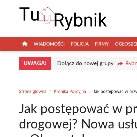
Przejdź
do
treści
WIADOMOŚCI
POLICJA
FIRMY
OGŁOSZE
UWAGA!
Dołącz do nowej grupy
Rybn
Strona główna
/
Kronika Policyjna
/
Jak postępować w przy
Jak postępować w prz
drogowej? Nowa usłu