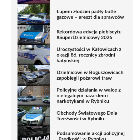
Łupem złodziei padły butle
gazowe – areszt dla sprawców
Rekordowa edycja plebiscytu
#SuperDzielnicowy 2026
Uroczystości w Katowicach z
okazji 86. rocznicy zbrodni
katyńskiej
Dzielnicowi w Boguszowicach
zapobiegli pożarowi traw
Policyjne działania w walce z
nielegalnym hazardem i
narkotykami w Rybniku
Obchody Światowego Dnia
Trzeźwości w Rybniku
Podsumowanie akcji policyjnej
„Prędkość” w Rybniku