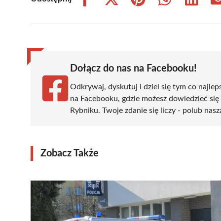
Share
Share
Share
Share
Share
on
on
on
on
on
Facebook
X
Pinterest
WhatsApp
LinkedIn
(Twitter)
Dołącz do nas na Facebooku!
Odkrywaj, dyskutuj i dziel się tym co najlep
na Facebooku, gdzie możesz dowiedzieć się
Rybniku. Twoje zdanie się liczy - polub nasz
Zobacz Także