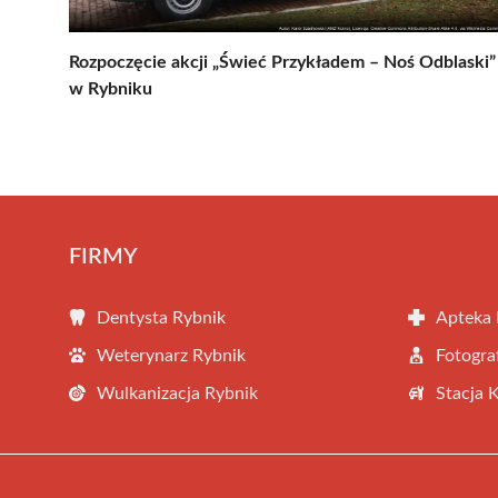
Rozpoczęcie akcji „Świeć Przykładem – Noś Odblaski”
w Rybniku
FIRMY
Dentysta Rybnik
Apteka 
Weterynarz Rybnik
Fotogra
Wulkanizacja Rybnik
Stacja 