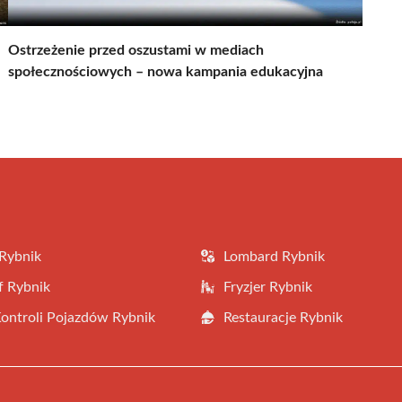
Ostrzeżenie przed oszustami w mediach
społecznościowych – nowa kampania edukacyjna
Rybnik
Lombard Rybnik
f Rybnik
Fryzjer Rybnik
Kontroli Pojazdów Rybnik
Restauracje Rybnik