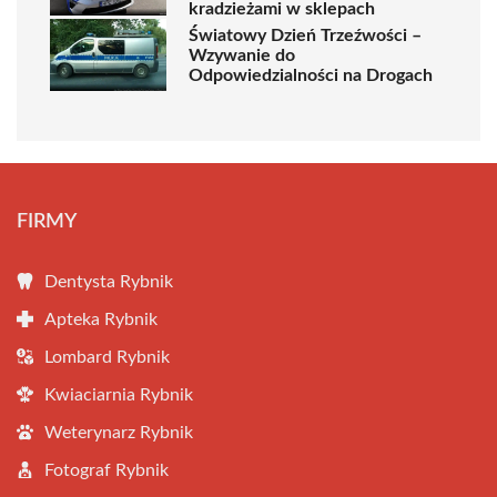
kradzieżami w sklepach
Światowy Dzień Trzeźwości –
Wzywanie do
Odpowiedzialności na Drogach
FIRMY
Dentysta Rybnik
Apteka Rybnik
Lombard Rybnik
Kwiaciarnia Rybnik
Weterynarz Rybnik
Fotograf Rybnik