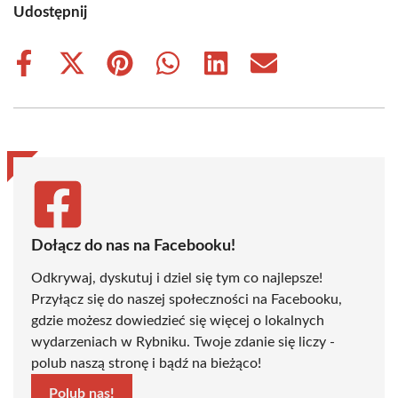
Udostępnij
Share
Share
Share
Share
Share
Share
on
on
on
on
on
on
Facebook
X
Pinterest
WhatsApp
LinkedIn
Email
(Twitter)
Dołącz do nas na Facebooku!
Odkrywaj, dyskutuj i dziel się tym co najlepsze!
Przyłącz się do naszej społeczności na Facebooku,
gdzie możesz dowiedzieć się więcej o lokalnych
wydarzeniach w Rybniku. Twoje zdanie się liczy -
polub naszą stronę i bądź na bieżąco!
Polub nas!