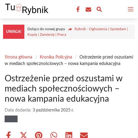
Przejdź
M
do
treści
Dołącz do nowej grupy
Rybnik - Ogłoszenia | Sprzedam |
UWAGA!
Kupię | Zamienię | Praca
Strona główna
/
Kronika Policyjna
/
Ostrzeżenie przed oszustami
w mediach społecznościowych – nowa kampania edukacyjna
Ostrzeżenie przed oszustami w
mediach społecznościowych –
nowa kampania edukacyjna
Data dodania:
3 października 2025 r.
Share
Share
Share
Share
Share
Share