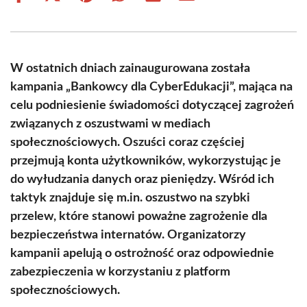
on
on
on
on
on
on
Facebook
X
Pinterest
WhatsApp
LinkedIn
Email
(Twitter)
W ostatnich dniach zainaugurowana została
kampania „Bankowcy dla CyberEdukacji”, mająca na
celu podniesienie świadomości dotyczącej zagrożeń
związanych z oszustwami w mediach
społecznościowych. Oszuści coraz częściej
przejmują konta użytkowników, wykorzystując je
do wyłudzania danych oraz pieniędzy. Wśród ich
taktyk znajduje się m.in. oszustwo na szybki
przelew, które stanowi poważne zagrożenie dla
bezpieczeństwa internatów. Organizatorzy
kampanii apelują o ostrożność oraz odpowiednie
zabezpieczenia w korzystaniu z platform
społecznościowych.