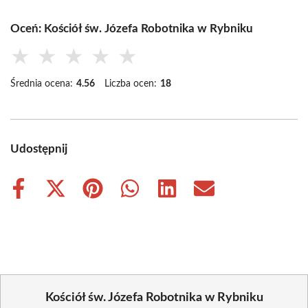
Oceń: Kościół św. Józefa Robotnika w Rybniku
★
★
★
★
★
Średnia ocena:
4.56
Liczba ocen:
18
Udostępnij
Share
Share
Share
Share
Share
Share
on
on
on
on
on
on
Facebook
X
Pinterest
WhatsApp
LinkedIn
Email
(Twitter)
Kościół św. Józefa Robotnika w Rybniku