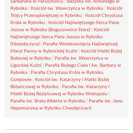
Sarkandra w Paruszowcu
|
Bazylika św. Antoniego w
Rybniku
|
Kościół św. Wawrzyńca w Rybniku
|
Kościół
Trójcy Przenajświętszej w Rybniku
|
Kościół Chrystusa
Króla w Rybniku
|
Kościół Najświętszego Serca Pana
Jezusa w Rybniku (Boguszowice Stare)
|
Kościół
Najświętszego Serca Pana Jezusa w Rybniku
(Niedobczyce)
|
Parafia Wniebowzięcia Najświętszej
Maryi Panny w Rybnickiej Kuźni
|
Kościół Matki Bożej
Bolesnej w Rybniku
|
Parafia św. Wawrzyńca w
Ligockiej Kuźni
|
Parafia Bożego Ciała i św. Barbary w
Rybniku
|
Parafia Chrystusa Króla w Rybniku
Golejowie
|
Kościół św. Katarzyny i Matki Bożej
Różańcowej w Rybniku
|
Parafia św. Katarzyny i
Matki Bożej Różańcowej w Rybniku Wielopolu
|
Parafia św. Brata Alberta w Rybniku
|
Parafia św. Jana
Nepomucena w Rybniku Chwałęcicach