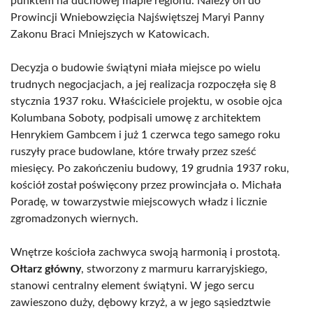
punktem na duchowej mapie regionu. Należy on do
Prowincji Wniebowzięcia Najświętszej Maryi Panny
Zakonu Braci Mniejszych w Katowicach.
Decyzja o budowie świątyni miała miejsce po wielu
trudnych negocjacjach, a jej realizacja rozpoczęła się 8
stycznia 1937 roku. Właściciele projektu, w osobie ojca
Kolumbana Soboty, podpisali umowę z architektem
Henrykiem Gambcem i już 1 czerwca tego samego roku
ruszyły prace budowlane, które trwały przez sześć
miesięcy. Po zakończeniu budowy, 19 grudnia 1937 roku,
kościół został poświęcony przez prowincjała o. Michała
Poradę, w towarzystwie miejscowych władz i licznie
zgromadzonych wiernych.
Wnętrze kościoła zachwyca swoją harmonią i prostotą.
Ołtarz główny
, stworzony z marmuru karraryjskiego,
stanowi centralny element świątyni. W jego sercu
zawieszono duży, dębowy krzyż, a w jego sąsiedztwie