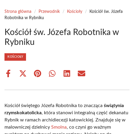
Strona główna
/
Przewodnik
/
Kościoły
/
Kościół św. Józefa
Robotnika w Rybniku
Kościół św. Józefa Robotnika w
Rybniku
KOŚCIOŁY
Share
Share
Share
Share
Share
Share
on
on
on
on
on
on
Facebook
X
Pinterest
WhatsApp
LinkedIn
Email
(Twitter)
Kościół świętego Józefa Robotnika to znacząca
świątynia
rzymskokatolicka
, która stanowi integralną część dekanatu
Rybnik w ramach archidiecezji katowickiej. Znajduje się w
malowniczej dzielnicy
Smolna
, co czyni go ważnym