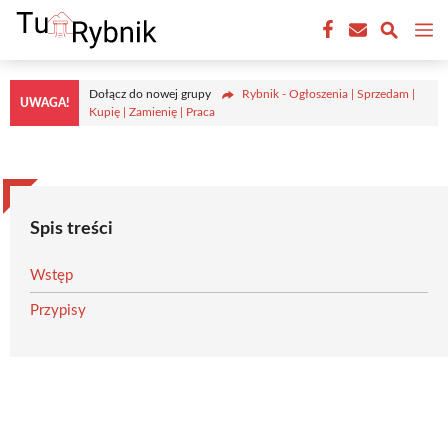
Przejdź
M
do
treści
Dołącz do nowej grupy
Rybnik - Ogłoszenia | Sprzedam |
UWAGA!
Kupię | Zamienię | Praca
Spis treści
Wstęp
Przypisy