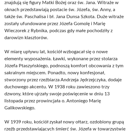
znajdują się figury Matki Bożej oraz św. Jana. Witraże w
oknach przedstawiają postacie św. Józefa, św. Anny, a
także św. Paschalisa i bł. Jana Dunsa Szkota. Duże witraże
zostały ufundowane przez Józefa Gomolę i Marię
Wieczorek z Rybnika, podczas gdy małe pochodziły z
darowizn klasztorów.
W miarę upływu lat, kościół wzbogacał się o nowe
elementy wyposażenia. Ławki, wykonane przez stolarza
Józefa Ptaszyńskiego, podnoszą komfort obcowania z tym
sakralnym miejscem. Ponadto, nowy konfesjonał,
stworzony przez rzeźbiarza Andrzeja Jędrzejczyka, dodaje
duchowego akcentu. W 1938 roku zawieszono trzy
dzwony, które ujrzały swoje poświęcenie w dniu 13
listopada przez prowincjała o. Antoniego Marię
Galikowskiego.
W 1939 roku, kościół zyskał nowy ołtarz, ozdobiony grupą
rzeźb przedstawiających śmierć św. Józefa w towarzystwie