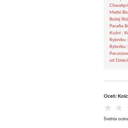
Chwałęc
Matki Bo
Bożej Ró
Parafia 
Kuźni
|
K
Rybniku
Rybniku
Paruszo
od Dziec
Oceń: Kośc
★
★
Średnia ocena