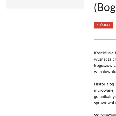
(Bog
KOŚCIOŁY
Kościół Naj
wyznacza ch
Boguszowice,
w malownicz
Historia tej
murowanej k
go unikalny
sprawował a
Wyposażenie