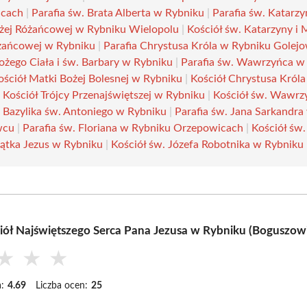
icach
|
Parafia św. Brata Alberta w Rybniku
|
Parafia św. Katarzy
żej Różańcowej w Rybniku Wielopolu
|
Kościół św. Katarzyny i 
żańcowej w Rybniku
|
Parafia Chrystusa Króla w Rybniku Golejo
Bożego Ciała i św. Barbary w Rybniku
|
Parafia św. Wawrzyńca w 
ościół Matki Bożej Bolesnej w Rybniku
|
Kościół Chrystusa Król
|
Kościół Trójcy Przenajświętszej w Rybniku
|
Kościół św. Wawrz
|
Bazylika św. Antoniego w Rybniku
|
Parafia św. Jana Sarkandra
wcu
|
Parafia św. Floriana w Rybniku Orzepowicach
|
Kościół św.
iątka Jezus w Rybniku
|
Kościół św. Józefa Robotnika w Rybniku
iół Najświętszego Serca Pana Jezusa w Rybniku (Boguszowi
★
★
★
:
4.69
Liczba ocen:
25