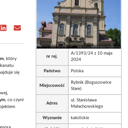
e
Share
Share
on
on
sApp
LinkedIn
Email
A/1393/24 z 10 maja
nr rej.
ym
, który
2024
ekanatu
Państwo
Polska
najduje się
Rybnik (Boguszowice
Miejscowość
Stare)
owej,
ym
, co czyni
ul. Stanisława
Adres
rojektem
Małachowskiego
Wyznanie
katolickie
fesora