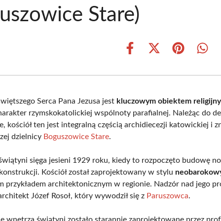
uszowice Stare)
Share
Share
Share
Shar
on
on
on
on
Facebook
X
Pinterest
What
(Twitter)
świętszego Serca Pana Jezusa jest
kluczowym obiektem religijn
arakter rzymskokatolickiej wspólnoty parafialnej. Należąc do d
 kościół ten jest integralną częścią archidiecezji katowickiej i z
ej dzielnicy
Boguszowice Stare
.
 świątyni sięga jesieni 1929 roku, kiedy to rozpoczęto budowę n
onstrukcji. Kościół został zaprojektowany w stylu
neobarokow
m przykładem architektonicznym w regionie. Nadzór nad jego p
rchitekt Józef Rosoł, który wywodził się z
Paruszowca
.
 wnętrza świątyni zostało starannie zaprojektowane przez pro