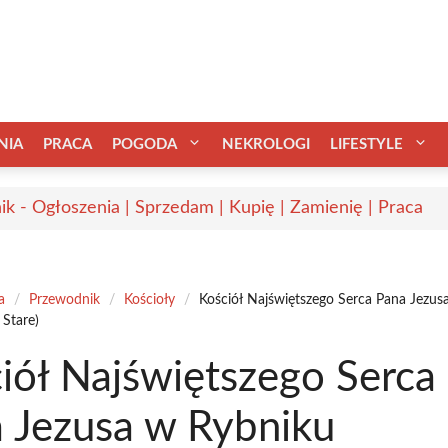
NIA
PRACA
POGODA
NEKROLOGI
LIFESTYLE
ik - Ogłoszenia | Sprzedam | Kupię | Zamienię | Praca
a
/
Przewodnik
/
Kościoły
/
Kościół Najświętszego Serca Pana Jezus
 Stare)
iół Najświętszego Serca
 Jezusa w Rybniku