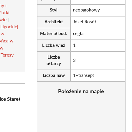
ny i
Styl
neobarokowy
Matki
wie
|
Architekt
Józef Rosół
Ligockiej
a w
Materiał bud.
cegła
yńca w
Liczba wież
1
 w
 Teresy
Liczba
3
ołtarzy
Liczba naw
1+transept
Położenie na mapie
ce Stare)