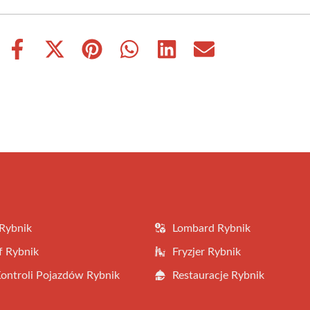
Share
Share
Share
Share
Share
Share
on
on
on
on
on
on
Facebook
X
Pinterest
WhatsApp
LinkedIn
Email
(Twitter)
Rybnik
Lombard Rybnik
f Rybnik
Fryzjer Rybnik
Kontroli Pojazdów Rybnik
Restauracje Rybnik