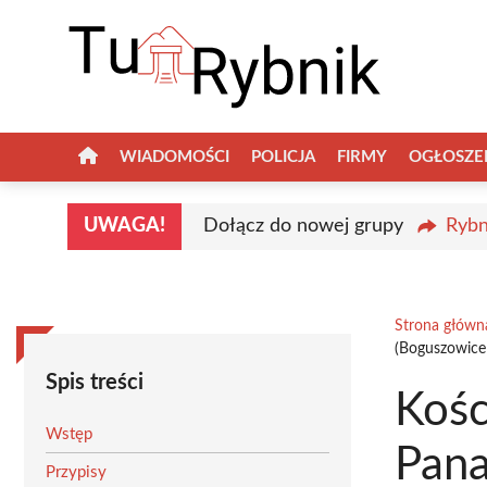
Przejdź
do
treści
WIADOMOŚCI
POLICJA
FIRMY
OGŁOSZE
UWAGA!
Dołącz do nowej grupy
Rybn
Strona główn
(Boguszowice
Spis treści
Kośc
Wstęp
Pana
Przypisy