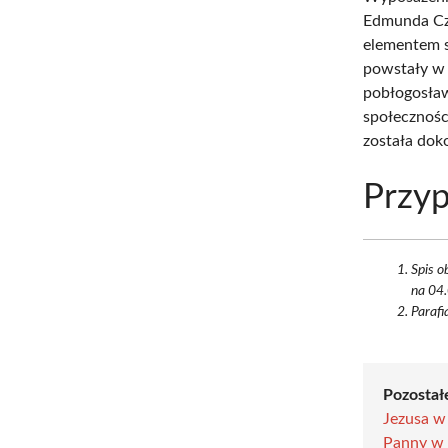
Edmunda Cza
elementem są
powstały w 
pobłogosław
społecznośc
została dok
Przyp
Spis o
na 04.
Parafi
Pozostałe
Jezusa w
Panny w 