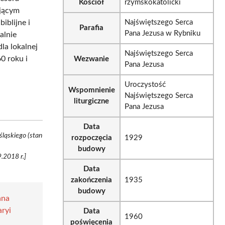
Kościół
rzymskokatolicki
ującym
iblijne i
Najświętszego Serca
Parafia
Pana Jezusa w Rybniku
alnie
la lokalnej
Najświętszego Serca
0 roku i
Wezwanie
Pana Jezusa
Uroczystość
Wspomnienie
Najświętszego Serca
liturgiczne
Pana Jezusa
Data
ląskiego (stan
rozpoczęcia
1929
budowy
.2018 r.]
Data
zakończenia
1935
budowy
ana
ryi
Data
1960
poświęcenia