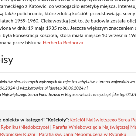
rneckiego z Katowic, co wzbogaciło estetykę miejsca. Interes
 także polichromie, które zdobią kościół, przedstawiając sceny b
latach 1959-1960. Ciekawostką jest to, że budowla została oficj
iona w dniu 19 maja 1935 roku. Jeszcze większym znaczeniem d
i była konsekracja kościoła, która miała miejsce 10 września 196
onana przez biskupa
Herberta Bednorza
.
isy
biektów nieruchomych wpisanych do rejestru zabytków z terenu województwa ś
06.2024 r.) wkz.katowice.pl [dostęp 08.06.2024 r.]
a Najświętszego Serca Pana Jezusa w Boguszowicach. encyklo.pl. [dostęp 01.09
 obiekty w kategorii "Kościoły":
Kościół Najświętszego Serca P
 Rybniku (Niedobczyce)
|
Parafia Wniebowzięcia Najświętszej Ma
Rybnickiej Kuźni
|
Parafia św. Jana Nepomucena w Rybniku