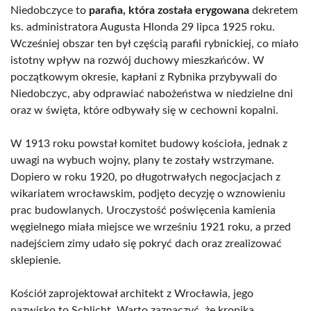
Niedobczyce to
parafia, która została erygowana
dekretem
ks. administratora Augusta Hlonda 29 lipca 1925 roku.
Wcześniej obszar ten był częścią parafii rybnickiej, co miało
istotny wpływ na rozwój duchowy mieszkańców. W
początkowym okresie, kapłani z Rybnika przybywali do
Niedobczyc, aby odprawiać nabożeństwa w niedzielne dni
oraz w święta, które odbywały się w cechowni kopalni.
W 1913 roku powstał komitet budowy kościoła, jednak z
uwagi na wybuch wojny, plany te zostały wstrzymane.
Dopiero w roku 1920, po długotrwałych negocjacjach z
wikariatem wrocławskim, podjęto decyzję o wznowieniu
prac budowlanych. Uroczystość poświęcenia kamienia
węgielnego miała miejsce we wrześniu 1921 roku, a przed
nadejściem zimy udało się pokryć dach oraz zrealizować
sklepienie.
Kościół zaprojektował architekt z Wrocławia, jego
nazwisko to Schlicht. Warto zaznaczyć, że kronika