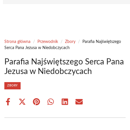
Strona główna
/
Przewodnik
/
Zbory
/
Parafia Najświętszego
Serca Pana Jezusa w Niedobczycach
Parafia Najświętszego Serca Pana
Jezusa w Niedobczycach
ZBORY
Share
Share
Share
Share
Share
Share
on
on
on
on
on
on
Facebook
X
Pinterest
WhatsApp
LinkedIn
Email
(Twitter)