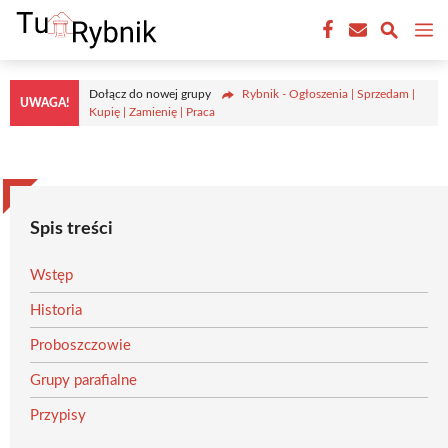
Przejdź
M
do
treści
Dołącz do nowej grupy
Rybnik - Ogłoszenia | Sprzedam |
UWAGA!
Kupię | Zamienię | Praca
Spis treści
Wstęp
Historia
Proboszczowie
Grupy parafialne
Przypisy