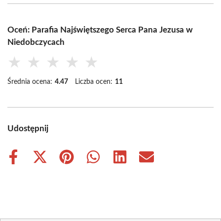
Oceń: Parafia Najświętszego Serca Pana Jezusa w
Niedobczycach
★
★
★
★
★
Średnia ocena:
4.47
Liczba ocen:
11
Udostępnij
Share
Share
Share
Share
Share
Share
on
on
on
on
on
on
Facebook
X
Pinterest
WhatsApp
LinkedIn
Email
(Twitter)