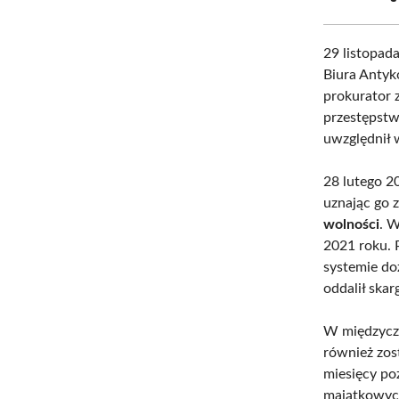
29 listopad
Biura Antyk
prokurator 
przestępstw 
uwzględnił 
28 lutego 2
uznając go 
wolności
. 
2021 roku. 
systemie do
oddalił skar
W międzycza
również zos
miesięcy po
majątkowych