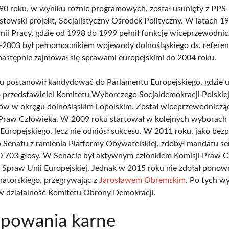
0 roku, w wyniku różnic programowych, został usunięty z PPS-
stowski projekt, Socjalistyczny Ośrodek Polityczny. W latach 
Unii Pracy, gdzie od 1998 do 1999 pełnił funkcję wiceprzewodni
-2003 był pełnomocnikiem wojewody dolnośląskiego ds. refer
 następnie zajmował się sprawami europejskimi do 2004 roku.
 postanowił kandydować do Parlamentu Europejskiego, gdzie u
 przedstawiciel Komitetu Wyborczego Socjaldemokracji Polskie
ów w okręgu dolnośląskim i opolskim. Został wiceprzewodnicz
Praw Człowieka. W 2009 roku startował w kolejnych wyborach
Europejskiego, lecz nie odniósł sukcesu. W 2011 roku, jako bezp
 Senatu z ramienia Platformy Obywatelskiej, zdobył mandatu se
0 703 głosy. W Senacie był aktywnym członkiem Komisji Praw 
i Spraw Unii Europejskiej. Jednak w 2015 roku nie zdołał ponow
atorskiego, przegrywając z
Jarosławem Obremskim
. Po tych w
 w działalność Komitetu Obrony Demokracji.
ępowania karne