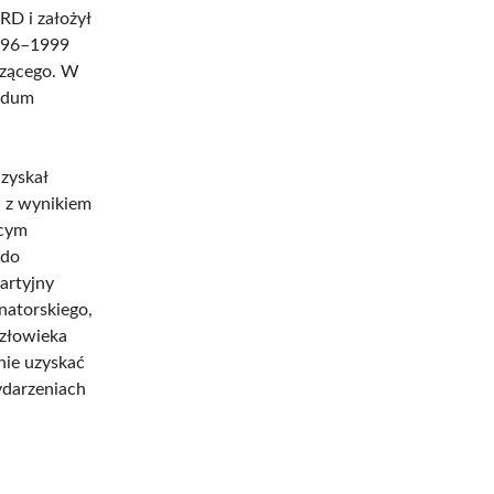
RD i założył
1996–1999
czącego. W
endum
zyskał
j z wynikiem
ącym
 do
artyjny
natorskiego,
Człowieka
nie uzyskać
ydarzeniach