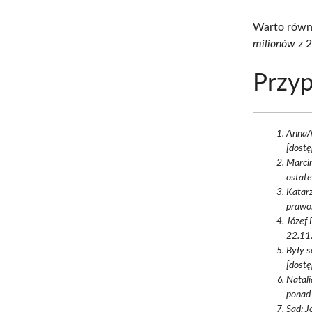
Warto równ
milionów
z 2
Przyp
AnnaA.
[dostę
Marcin
ostate
Katarz
prawo.
Józef 
22.11.
Były s
[dostę
Natali
ponad 
Sąd: J