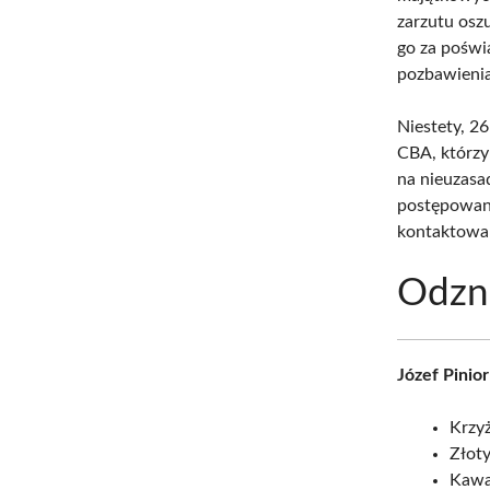
zarzutu osz
go za poświ
pozbawienia
Niestety, 2
CBA, którzy
na nieuzas
postępowani
kontaktowan
Odzna
Józef Pinior
Krzy
Złoty
Kawal