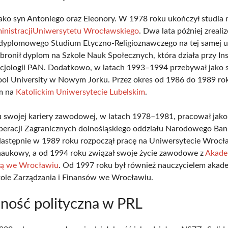
 jako syn Antoniego oraz Eleonory. W 1978 roku ukończył studia
inistracji
Uniwersytetu Wrocławskiego
. Dwa lata później zreali
yplomowego Studium Etyczno-Religioznawczego na tej samej u
bronił dyplom na Szkole Nauk Społecznych, która działa przy Ins
 Socjologii PAN. Dodatkowo, w latach 1993–1994 przebywał jako 
l University w Nowym Jorku. Przez okres od 1986 do 1989 rok
m na
Katolickim Uniwersytecie Lubelskim
.
 swojej kariery zawodowej, w latach 1978–1981, pracował jak
eracji Zagranicznych dolnośląskiego oddziału Narodowego Ba
Następnie w 1989 roku rozpoczął pracę na Uniwersytecie Wrocł
aukowy, a od 1994 roku związał swoje życie zawodowe z
Akade
ą we Wrocławiu
. Od 1997 roku był również nauczycielem aka
ole Zarządzania i Finansów we Wrocławiu.
lność polityczna w PRL