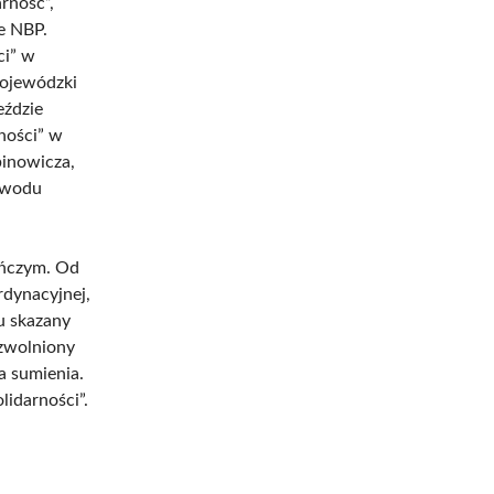
rność”,
e NBP.
ci” w
Wojewódzki
eździe
ności” w
binowicza,
powodu
ończym. Od
dynacyjnej,
u skazany
 zwolniony
a sumienia.
idarności”.