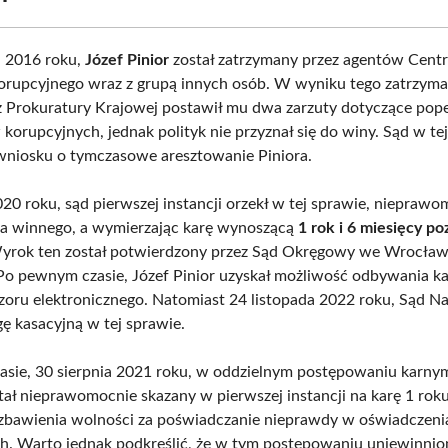
a 2016 roku,
Józef Pinior
został zatrzymany przez agentów Cent
orupcyjnego wraz z grupą innych osób. W wyniku tego zatrzyma
z Prokuratury Krajowej postawił mu dwa zarzuty dotyczące pope
korupcyjnych, jednak polityk nie przyznał się do winy. Sąd w te
wniosku o tymczasowe aresztowanie Piniora.
020 roku, sąd pierwszej instancji orzekł w tej sprawie, niepraw
za winnego, a wymierzając karę wynoszącą
1 rok i 6 miesięcy p
Wyrok ten został potwierdzony przez Sąd Okręgowy we Wrocła
Po pewnym czasie, Józef Pinior uzyskał możliwość odbywania k
zoru elektronicznego. Natomiast 24 listopada 2022 roku, Sąd N
gę kasacyjną w tej sprawie.
sie, 30 sierpnia 2021 roku, w oddzielnym postępowaniu karnym
tał nieprawomocnie skazany w pierwszej instancji na karę 1 roku
zbawienia wolności za poświadczanie nieprawdy w oświadczeni
. Warto jednak podkreślić, że w tym postępowaniu uniewinnio