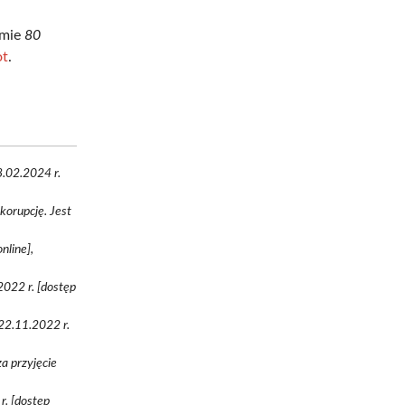
lmie
80
ot
.
8.02.2024 r.
korupcję. Jest
nline],
2022 r. [dostęp
 22.11.2022 r.
za przyjęcie
 r. [dostęp