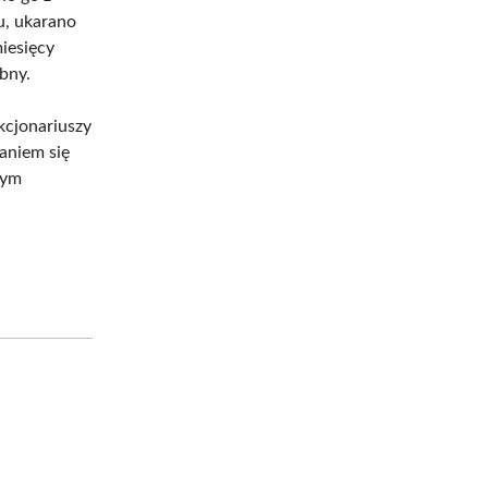
u, ukarano
iesięcy
bny.
kcjonariuszy
aniem się
tym