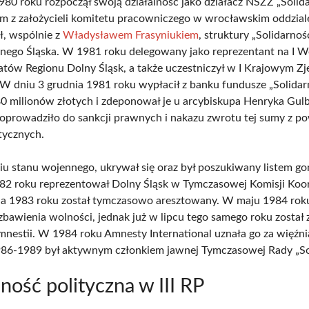
1980 roku rozpoczął swoją działalność jako działacz NSZZ „Solida
m z założycieli komitetu pracowniczego w wrocławskim oddzial
, wspólnie z
Władysławem Frasyniukiem
, struktury „Solidarnoś
lnego Śląska. W 1981 roku delegowany jako reprezentant na I 
atów Regionu Dolny Śląsk, a także uczestniczył w I Krajowym Zj
W dniu 3 grudnia 1981 roku wypłacił z banku fundusze „Solidar
0 milionów złotych i zdeponował je u arcybiskupa Henryka Gul
doprowadziło do sankcji prawnych i nakazu zwrotu tej sumy z 
itycznych.
iu stanu wojennego, ukrywał się oraz był poszukiwany listem g
82 roku reprezentował Dolny Śląsk w Tymczasowej Komisji Koor
ia 1983 roku został tymczasowo aresztowany. W maju 1984 rok
ozbawienia wolności, jednak już w lipcu tego samego roku został
nestii. W 1984 roku Amnesty International uznała go za więźni
86-1989 był aktywnym członkiem jawnej Tymczasowej Rady „Sol
lność polityczna w III RP