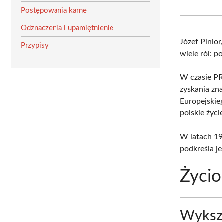
Postępowania karne
Odznaczenia i upamiętnienie
Józef Pinior
Przypisy
wiele ról: p
W czasie PR
zyskania zn
Europejskie
polskie życi
W latach 19
podkreśla j
Życio
Wykszt