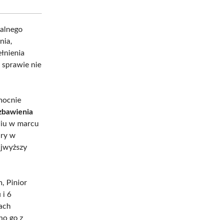
ralnego
nia,
łnienia
j sprawie nie
omocnie
ozbawienia
wiu w marcu
ary w
ajwyższy
, Pinior
 i 6
ach
no go z