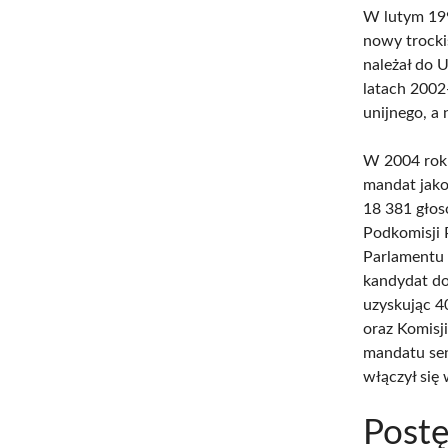
W lutym 199
nowy trocki
należał do 
latach 2002
unijnego, a
W 2004 roku
mandat jako
18 381 głos
Podkomisji 
Parlamentu 
kandydat do
uzyskując 4
oraz Komisj
mandatu sen
włączył się
Post