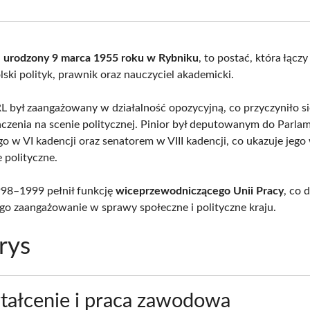
Facebook
X
Pinterest
What
(Twitter)
,
urodzony 9 marca 1955 roku w Rybniku
, to postać, która łącz
olski polityk, prawnik oraz nauczyciel akademicki.
L był zaangażowany w działalność opozycyjną, co przyczyniło si
aczenia na scenie politycznej. Pinior był deputowanym do Parla
go w VI kadencji oraz senatorem w VIII kadencji, co ukazuje jeg
e polityczne.
98–1999 pełnił funkcję
wiceprzewodniczącego Unii Pracy
, co
ego zaangażowanie w sprawy społeczne i polityczne kraju.
rys
ałcenie i praca zawodowa