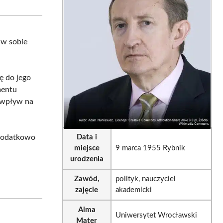
sApp
LinkedIn
Email
y w sobie
ę do jego
mentu
o wpływ na
 dodatkowo
Data i
miejsce
9 marca 1955 Rybnik
urodzenia
Zawód,
polityk, nauczyciel
zajęcie
akademicki
Alma
Uniwersytet Wrocławski
Mater