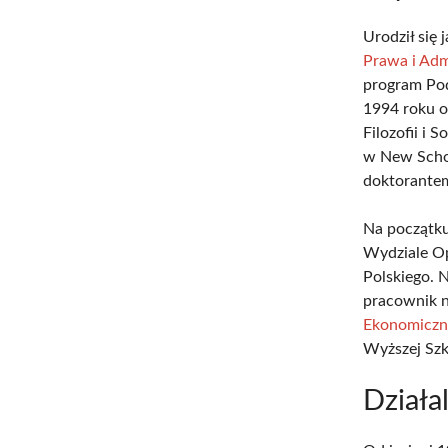
Urodził się
Prawa i Adm
program Pod
1994 roku o
Filozofii i
w New Schoo
doktorante
Na początku
Wydziale Op
Polskiego. 
pracownik n
Ekonomiczn
Wyższej Szk
Działa