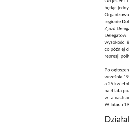
Od jesieni 
będąc jedny
Organizował
regionie Do
Zjazd Deleg
Delegatów. 
wysokości 8
co później 
represji pol
Po ogłoszen
września 19
a 25 kwietn
na 4 lata p
w ramach am
W latach 19
Działa