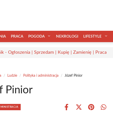
NIA
PRACA
POGODA
NEKROLOGI
LIFESTYLE
ik - Ogłoszenia | Sprzedam | Kupię | Zamienię | Praca
a
/
Ludzie
/
Polityka i administracja
/
Józef Pinior
f Pinior
DMINISTRACJA
Share
Share
Share
Shar
on
on
on
on