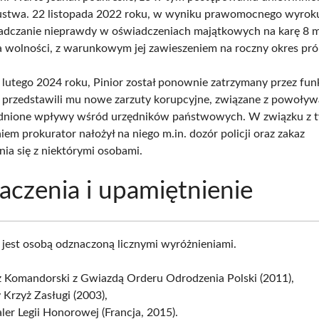
ustwa. 22 listopada 2022 roku, w wyniku prawomocnego wyrok
adczanie nieprawdy w oświadczeniach majątkowych na karę 8 m
 wolności, z warunkowym jej zawieszeniem na roczny okres pró
6 lutego 2024 roku, Pinior został ponownie zatrzymany przez fun
 przedstawili mu nowe zarzuty korupcyjne, związane z powoływ
adnione wpływy wśród urzędników państwowych. W związku z 
em prokurator nałożył na niego m.in. dozór policji oraz zakaz
ia się z niektórymi osobami.
czenia i upamiętnienie
jest osobą odznaczoną licznymi wyróżnieniami.
ż Komandorski z Gwiazdą Orderu Odrodzenia Polski (2011),
 Krzyż Zasługi (2003),
er Legii Honorowej (Francja, 2015).