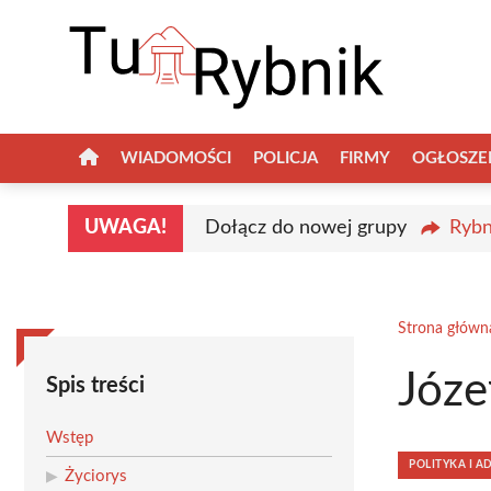
Przejdź
do
treści
WIADOMOŚCI
POLICJA
FIRMY
OGŁOSZE
UWAGA!
Dołącz do nowej grupy
Rybn
Strona główn
Józe
Spis treści
Wstęp
POLITYKA I A
Życiorys