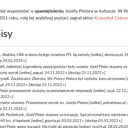
ież wspomnieć o
upamiętnieniu
Józefa Piniora w kulturze. W fi
011 roku, rolę tej wybitnej postaci zagrał aktor
Krzysztof Czecz
isy
 Skalska, CBA w domu byłego senatora PO. Są zarzuty [online], dorzeczy.pl, 2
p 29.02.2024 r.]
M. Jabłoński, Legendarny opozycjonista i były senator Józef Pinior skazany za 
czny wyrok [online], pap.pl, 24.11.2022 r. [dostęp 25.11.2022 r.]
ynaK. Żaczkiewicz-Zborska, SN: Proces Piniora był rzetelny, kara utrzymana [o
pl, 24.11.2022 r. [dostęp 25.11.2022 r.]
Pinior prawomocnie skazany za poświadczenie nieprawdy [online], rp.pl, 22.11.
2022 r.]
enator skazany. Prawomocny wyrok ws. Józefa Piniora [online], polsatnews.pl,
p 22.11.2022 r.]
aN. Pacholczyk, Józef Pinior skazany za korupcję. Sąd utrzymał karę więzienia 
40 tys. zł łapówek [online], gazeta.pl, 03.03.2021 r. [dostęp 05.03.2021 r.]
ózef Pinior winny korupcji. Ma trafić do więzienia [online], tvn24.pl, 28.02.2020