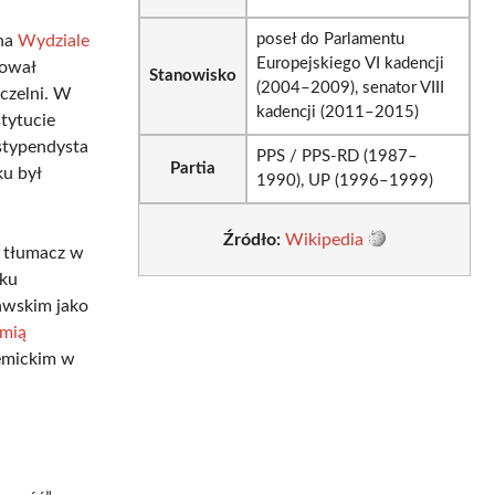
poseł do Parlamentu
 na
Wydziale
Europejskiego VI kadencji
zował
Stanowisko
(2004–2009), senator VIII
czelni. W
kadencji (2011–2015)
tytucie
stypendysta
PPS / PPS-RD (1987–
Partia
u był
1990), UP (1996–1999)
Źródło:
Wikipedia
o tłumacz w
nku
awskim jako
mią
demickim w