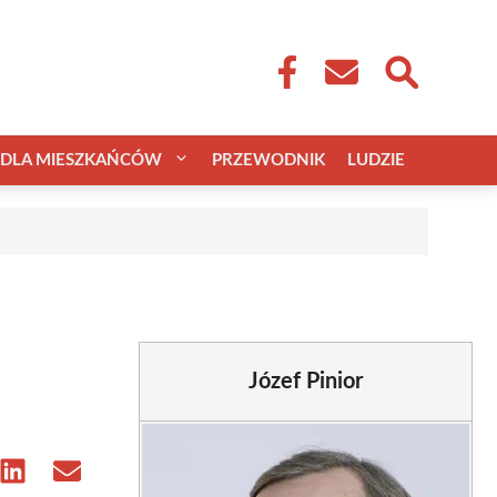
DLA MIESZKAŃCÓW
PRZEWODNIK
LUDZIE
Józef Pinior
e
Share
Share
on
on