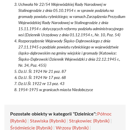
Uchwała Nr 22/54 Wojewódzkiej Rady Narodowej w
Stalinogrodzie z dnia 05.10.1954 r. w sprawie podziału na
gromady powiatu rybnickiego; w ramach Zarządzenia Prezydium
Wojewódzkiej Rady Narodowej w Stalinogrodzie z dnia
15.11.1954 r. dotyczących reformy podziału administracyjnego
wsi (Dziennik Urzędowy z dnia 01.12.1954 r., Nr. 10, Poz. 54)
Rozporządzenie Wojewody Śląsko-Dąbrowskiego z dnia
27.11.1945 o podziale powiatu rybnickiego w województwie
śląsko-dąbrowskim na gminy wiejskie i gromady (Katowice:
Śląsko-Dąbrowski Dziennik Wojewódzki z dnia 22.12.1945 r.,
Nr. 34, Poz. 455)
Dz.U. Śl. 1924 Nr 21 poz. 87
Dz.U. Śl. 1924 Nr 17 poz. 68
Dz.U.Śl. 1922 nr 13 poz. 43
1954-1975 w granicach miasta Niedobczyce
Pozostałe obiekty w kategorii "Dzielnice":
Północ
(Rybnik)
|
Stawiska (Rybnik)
|
Strąkowiec (Rybnik)
|
Śródmieście (Rybnik)
|
Wrzosy (Rybnik)
|