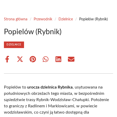
Strona główna
/
Przewodnik
/
Dzielnice
/
Popielów (Rybnik)
Popielów (Rybnik)
DZIELNICE
Share
Share
Share
Share
Share
Share
on
on
on
on
on
on
Facebook
X
Pinterest
WhatsApp
LinkedIn
Email
(Twitter)
Popielów to
urocza dzielnica Rybnika
, usytuowana na
południowych obrzeżach tego miasta, w bezpośrednim
sąsiedztwie trasy Rybnik-Wodzisław-Chałupki. Położenie
to graniczy z Radlinem i Marklowicami, w powiecie
wodzisławskim, co czyni ją łatwo dostępną dla