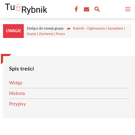
Przejdź
M
do
treści
Dołącz do nowej grupy
Rybnik - Ogłoszenia | Sprzedam |
UWAGA!
Kupię | Zamienię | Praca
Spis treści
Wstęp
Historia
Przypisy