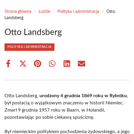
Strona główna
/
Ludzie
/
Polityka i administracja
/
Otto
Landsberg
Otto Landsberg
POLITYKA I ADMINISTRACJA
Share
Share
Share
Share
Share
Share
on
on
on
on
on
on
Facebook
X
Pinterest
WhatsApp
LinkedIn
Email
(Twitter)
Otto Landsberg,
urodzony 4 grudnia 1869 roku w Rybniku
,
był postacią o wyjątkowym znaczeniu w historii Niemiec.
Zmarł 9 grudnia 1957 roku w Baarn, w Holandii,
pozostawiając po sobie ciekawą spuściznę.
Był niemieckim politykiem pochodzenia żydowskiego, a jego