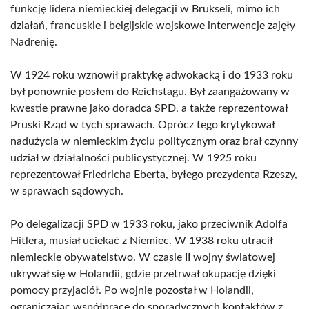
funkcję lidera niemieckiej delegacji w Brukseli, mimo ich
działań, francuskie i belgijskie wojskowe interwencje zajęły
Nadrenię.
W 1924 roku wznowił praktykę adwokacką i do 1933 roku
był ponownie posłem do Reichstagu. Był zaangażowany w
kwestie prawne jako doradca SPD, a także reprezentował
Pruski Rząd w tych sprawach. Oprócz tego krytykował
nadużycia w niemieckim życiu politycznym oraz brał czynny
udział w działalności publicystycznej. W 1925 roku
reprezentował Friedricha Eberta, byłego prezydenta Rzeszy,
w sprawach sądowych.
Po delegalizacji SPD w 1933 roku, jako przeciwnik Adolfa
Hitlera, musiał uciekać z Niemiec. W 1938 roku utracił
niemieckie obywatelstwo. W czasie II wojny światowej
ukrywał się w Holandii, gdzie przetrwał okupację dzięki
pomocy przyjaciół. Po wojnie pozostał w Holandii,
ograniczając współpracę do sporadycznych kontaktów z