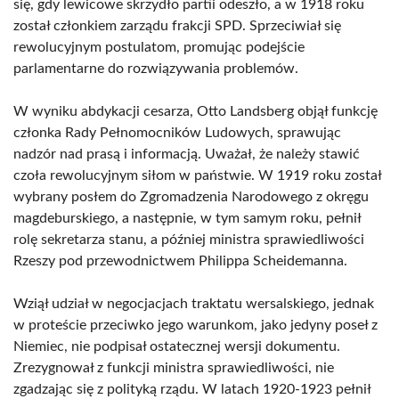
się, gdy lewicowe skrzydło partii odeszło, a w 1918 roku
został członkiem zarządu frakcji SPD. Sprzeciwiał się
rewolucyjnym postulatom, promując podejście
parlamentarne do rozwiązywania problemów.
W wyniku abdykacji cesarza, Otto Landsberg objął funkcję
członka Rady Pełnomocników Ludowych, sprawując
nadzór nad prasą i informacją. Uważał, że należy stawić
czoła rewolucyjnym siłom w państwie. W 1919 roku został
wybrany posłem do Zgromadzenia Narodowego z okręgu
magdeburskiego, a następnie, w tym samym roku, pełnił
rolę sekretarza stanu, a później ministra sprawiedliwości
Rzeszy pod przewodnictwem Philippa Scheidemanna.
Wziął udział w negocjacjach traktatu wersalskiego, jednak
w proteście przeciwko jego warunkom, jako jedyny poseł z
Niemiec, nie podpisał ostatecznej wersji dokumentu.
Zrezygnował z funkcji ministra sprawiedliwości, nie
zgadzając się z polityką rządu. W latach 1920-1923 pełnił