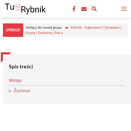
Przejdź
M
do
treści
Dołącz do nowej grupy
Rybnik - Ogłoszenia | Sprzedam |
UWAGA!
Kupię | Zamienię | Praca
Spis treści
Wstęp
Życiorys