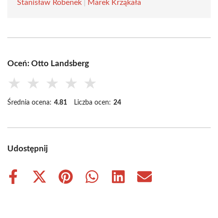
Stanisław Robenek
|
Marek Krząkała
Oceń: Otto Landsberg
★
★
★
★
★
Średnia ocena:
4.81
Liczba ocen:
24
Udostępnij
Share
Share
Share
Share
Share
Share
on
on
on
on
on
on
Facebook
X
Pinterest
WhatsApp
LinkedIn
Email
(Twitter)