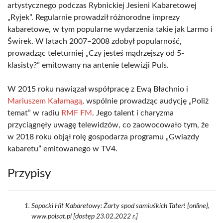
artystycznego podczas Rybnickiej Jesieni Kabaretowej
„Ryjek”. Regularnie prowadził różnorodne imprezy
kabaretowe, w tym popularne wydarzenia takie jak Larmo i
Świrek. W latach 2007–2008 zdobył popularność,
prowadząc teleturniej „Czy jesteś mądrzejszy od 5-
klasisty?” emitowany na antenie telewizji Puls.
W 2015 roku nawiązał współpracę z Ewą Błachnio i
Mariuszem Kałamagą
, wspólnie prowadząc audycję „Poliż
temat” w radiu
RMF FM
. Jego talent i charyzma
przyciągnęły uwagę telewidzów, co zaowocowało tym, że
w 2018 roku objął rolę gospodarza programu „Gwiazdy
kabaretu” emitowanego w TV4.
Przypisy
Sopocki Hit Kabaretowy: Żarty spod samiuśkich Tater! [online],
www.polsat.pl [dostęp 23.02.2022 r.]