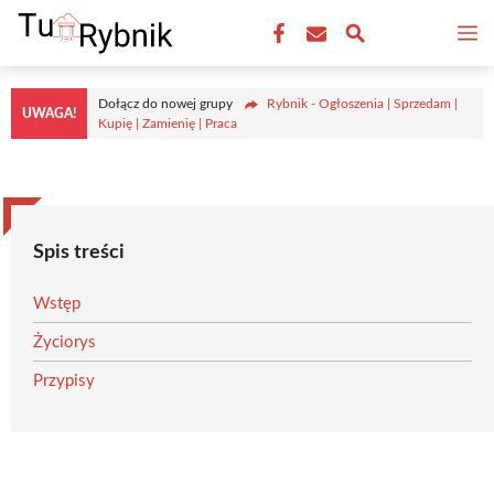
Przejdź
M
do
treści
Dołącz do nowej grupy
Rybnik - Ogłoszenia | Sprzedam |
UWAGA!
Kupię | Zamienię | Praca
Spis treści
Wstęp
Życiorys
Przypisy