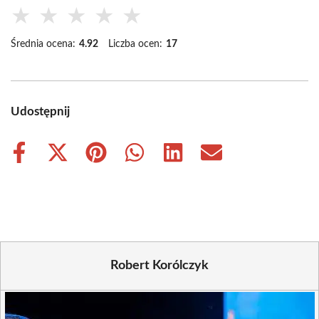
★
★
★
★
★
Średnia ocena:
4.92
Liczba ocen:
17
Udostępnij
Share
Share
Share
Share
Share
Share
on
on
on
on
on
on
Facebook
X
Pinterest
WhatsApp
LinkedIn
Email
(Twitter)
Robert Korólczyk