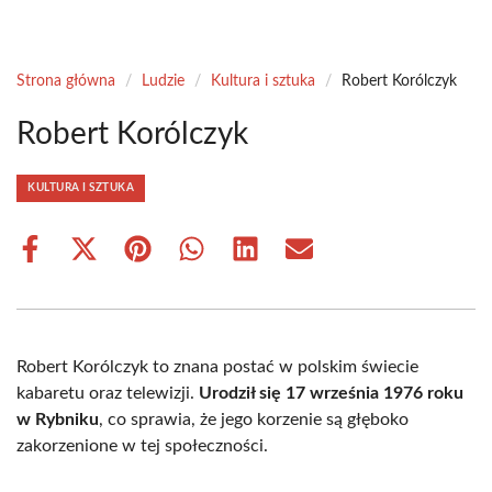
Strona główna
/
Ludzie
/
Kultura i sztuka
/
Robert Korólczyk
Robert Korólczyk
KULTURA I SZTUKA
Share
Share
Share
Share
Share
Share
on
on
on
on
on
on
Facebook
X
Pinterest
WhatsApp
LinkedIn
Email
(Twitter)
Robert Korólczyk to znana postać w polskim świecie
kabaretu oraz telewizji.
Urodził się 17 września 1976 roku
w Rybniku
, co sprawia, że jego korzenie są głęboko
zakorzenione w tej społeczności.