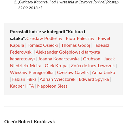
„Gwiazdy Kabaretu” od 1 września w Czwórce [online] [dostęp
22.09.2018 r.]
Pozostali ludzie w kategorii "Kultura i
sztuka":
Czesław Podleśny
|
Piotr Paleczny
|
Paweł
Kapuła
|
Tomasz Osiecki
|
Thomas Godoj
|
Tadeusz
Federowski
|
Aleksander Gołębiowski (artysta
kabaretowy)
|
Joanna Konarzewska
|
Grubson
|
Jacek
Niedziela-Meira
|
Olek Krupa
|
Zofia de Ines-Lewczuk
|
Wiesław Pieregorólka
|
Czesław Gawlik
|
Anna Janko
|
Fabian Filiks
|
Adrian Wieczorek
|
Edward Spyrka
|
Kacper HTA
|
Napoleon Siess
Oceń: Robert Korólczyk